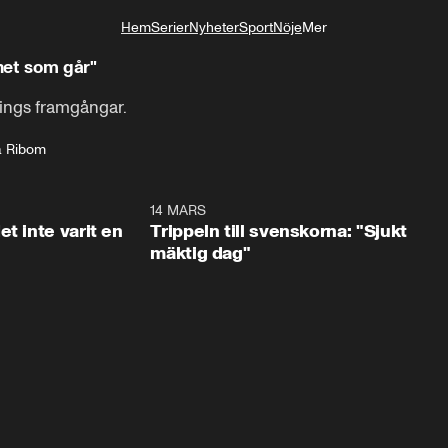
Hem
Serier
Nyheter
Sport
Nöje
Mer
Livsstil
het som går"
ngs framgångar.
 Ribom
1:29
14 MARS
1:0
t inte varit en
Trippeln till svenskorna: "Sjukt
mäktig dag"