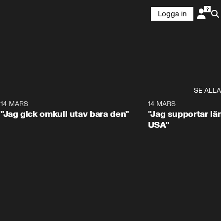
Logga in
SE ALLA
5
14 MARS
1:17
14 MARS
"Jag gick omkull utav bara den"
"Jag supportar lä
USA"