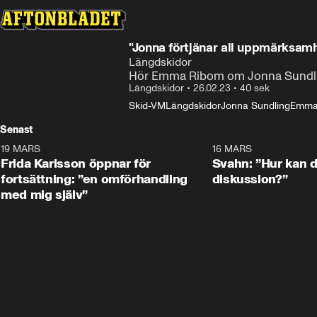
"Jonna förtjänar all uppmärksam
Längdskidor
Hör Emma Ribom om Jonna Sundli
Längdskidor
•
26.02.23
•
40 sek
Skid-VM
Längdskidor
Jonna Sundling
Emma
Senast
19 MARS
0:26
16 MARS
Frida Karlsson öppnar för
Svahn: ”Hur kan de
fortsättning: ”en omförhandling
diskussion?”
med mig själv”