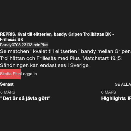
REPRIS: Kval till elitserien, bandy: Gripen Trollhättan BK -
Frillesås BK
Bandy
07.03.23
133 min
Plus
Se matchen i kvalet till elitserien i bandy mellan Gripen 
Trollhättan och Frillesås med Plus. Matchstart 19.15. 
Sändningen kan endast ses i Sverige.
Skaffa Plus
Logga in
Senast
SE ALLA
8 MARS
0:34
8 MARS
"Det är så jävla gött"
Highlights I