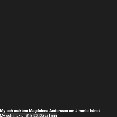
My och makten: Magdalena Andersson om Jimmie-hånet
My och makten
S1 E1
23.10.25
21 min