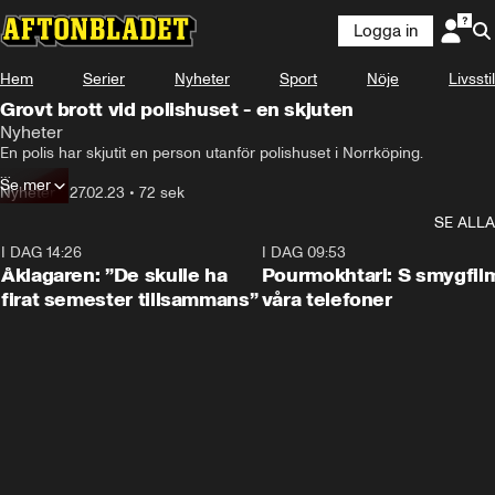
Logga in
Hem
Serier
Nyheter
Sport
Nöje
Livsstil
Grovt brott vid polishuset - en skjuten
Nyheter
En polis har skjutit en person utanför polishuset i Norrköping.

Se mer
Flera polispatruller är just nu på platsen som är avspärrad.

Nyheter
•
27.02.23
•
72 sek
SE ALLA
Två personer är skadade och en förundersökning om försök till mord 
är inledd.
I DAG 14:26
1:54
I DAG 09:53
Åklagaren: ”De skulle ha
Pourmokhtari: S smygfil
firat semester tillsammans”
våra telefoner