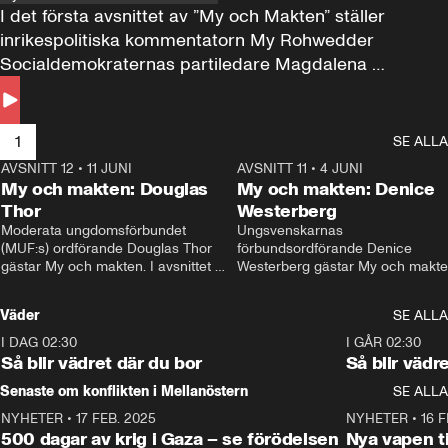
I det första avsnittet av ”My och Makten” ställer 
inrikespolitiska kommentatorn My Rohwedder 
Socialdemokraternas partiledare Magdalena 
Andersson till svars.
1
SE ALLA
AVSNITT 12
•
11 JUNI
26:27
AVSNITT 11
•
4 JUNI
2
My och makten: Douglas
My och makten: Denice
Thor
Westerberg
Moderata ungdomsförbundet 
Ungsvenskarnas 
(MUF:s) ordförande Douglas Thor 
förbundsordförande Denice 
gästar My och makten. I avsnittet 
Westerberg gästar My och makten.
diskuteras tonårsutvisningarna och 
avsnittet diskuteras migrationsfrå
hur Moderaterna ska locka väljare till 
och hur SD ska locka kvinnliga 
Väder
SE ALLA
valet i höst. 
väljare. 
I DAG 02:30
1:06
I GÅR 02:30
Så blir vädret där du bor
Så blir vädr
Senaste om konflikten i Mellanöstern
SE ALLA
NYHETER
•
17 FEB. 2025
0:45
NYHETER
•
16 F
500 dagar av krig i Gaza – se förödelsen
Nya vapen ti