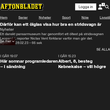
Logga in
Hem
Serier
Nyheter
Sport
Nöje
Livsstil
Därför kan ett ölglas visa hur bra en stridsvagn är
Nyheter
Ett danskt pansarmuseum har genomfört ett öltest på stridsvagnen 
Leopard 1, reporter Niclas Vent förklarar varför man gör det.
Se mer
Nyheter
•
28.02.23
•
66 sek
SE ALLA
I GÅR 19:07
0:45
I GÅR 15:23
Här somnar programledaren
Albert, 8, besteg
– i sändning
Kebnekaise – vill högre