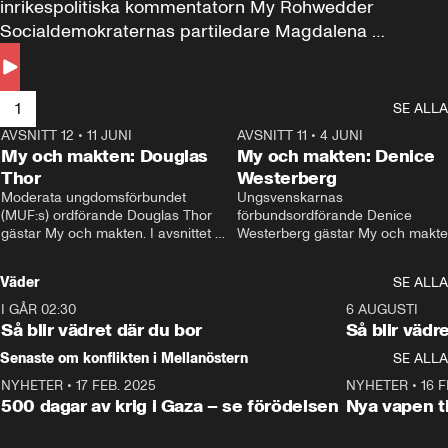
inrikespolitiska kommentatorn My Rohwedder 
Socialdemokraternas partiledare Magdalena 
Andersson till svars.
1
SE ALLA
AVSNITT 12
•
11 JUNI
26:27
AVSNITT 11
•
4 JUNI
2
My och makten: Douglas
My och makten: Denice
Thor
Westerberg
Moderata ungdomsförbundet 
Ungsvenskarnas 
(MUF:s) ordförande Douglas Thor 
förbundsordförande Denice 
gästar My och makten. I avsnittet 
Westerberg gästar My och makten.
diskuteras tonårsutvisningarna och 
avsnittet diskuteras migrationsfrå
hur Moderaterna ska locka väljare till 
och hur SD ska locka kvinnliga 
Väder
SE ALLA
valet i höst. 
väljare. 
I GÅR 02:30
1:06
6 AUGUSTI
Så blir vädret där du bor
Så blir vädr
Senaste om konflikten i Mellanöstern
SE ALLA
NYHETER
•
17 FEB. 2025
0:45
NYHETER
•
16 F
500 dagar av krig i Gaza – se förödelsen
Nya vapen ti