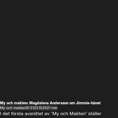
My och makten: Magdalena Andersson om Jimmie-hånet
My och makten
S1 E1
23.10.25
21 min
I det första avsnittet av ”My och Makten” ställer 