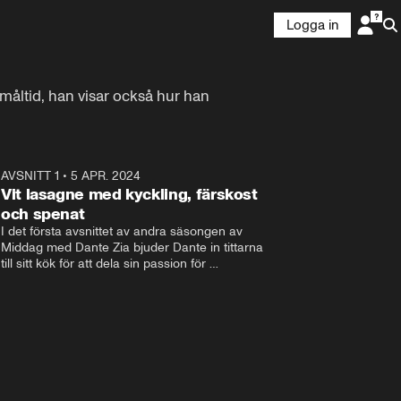
Logga in
 måltid, han visar också hur han 
6
AVSNITT 1
•
5 APR. 2024
1:15
Vit lasagne med kyckling, färskost
och spenat
I det första avsnittet av andra säsongen av 
Middag med Dante Zia bjuder Dante in tittarna 
till sitt kök för att dela sin passion för 
matlagning och kreativitet. Medan han lagar en 
förförisk vit lasagne med saftig kyckling, 
näringsrik spenat och krämig färskost, delar 
han också personliga anekdoter och knep för 
att lyckas med rätten.