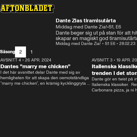
Dante Zias tiramisutårta
Middag med Dante Zia!
•
S1, E6
Dante beger sig ut på stan för att hi
skapar en magiskt god tiramisutå
Middag med Dante Zia!
•
S1 E6
•
28.02.23
2
1
Säsong
AVSNITT 4
•
26 APR. 2024
13:34
AVSNITT 3
•
19 APR. 2
Dantes ”marry me chicken”
Italienska klassik
I det här avsnittet delar Dante med sig av 
trenden i det stor
hemligheten för att skapa den oemotståndliga 
Dante gör en twist på in
”marry me chicken”, en krämig kycklinggryta 
Italienska klassiker.  Res
som får vem som helst på fall.
Carbonara pizza, ja ni h
Men det slutar inte där,
den virala pizza sandwi