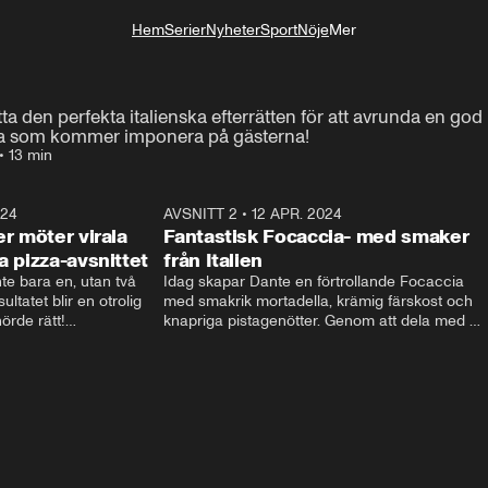
Hem
Serier
Nyheter
Sport
Nöje
Mer
Livsstil
tta den perfekta italienska efterrätten för att avrunda en god
rta som kommer imponera på gästerna!
•
13 min
024
13:58
AVSNITT 2
•
12 APR. 2024
13:4
er möter virala
Fantastisk Focaccia- med smaker
a pizza-avsnittet
från Italien
te bara en, utan två 
Idag skapar Dante en förtrollande Focaccia 
ultatet blir en otrolig 
med smakrik mortadella, krämig färskost och 
örde rätt!

knapriga pistagenötter. Genom att dela med 
 Dante tar sig också an 
sig av sina hemligheter och passion för 
ch.
matlagning inspirerar han tittarna att utforska 
nya smakupplevelser och njuta av enkelheten i 
italiensk matkultur.