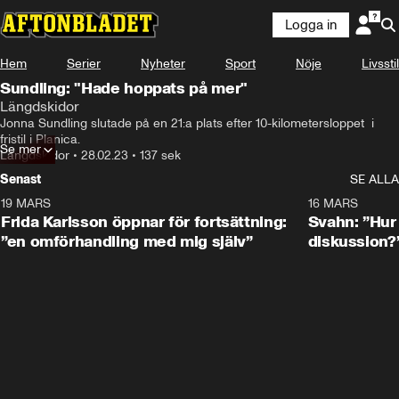
Logga in
Hem
Serier
Nyheter
Sport
Nöje
Livsstil
Sundling: "Hade hoppats på mer"
Längdskidor
Jonna Sundling slutade på en 21:a plats efter 10-kilometersloppet  i 
fristil i Planica.
Se mer
Längdskidor
•
28.02.23
•
137 sek
Senast
SE ALLA
19 MARS
0:26
16 MARS
Frida Karlsson öppnar för fortsättning:
Svahn: ”Hur 
”en omförhandling med mig själv”
diskussion?