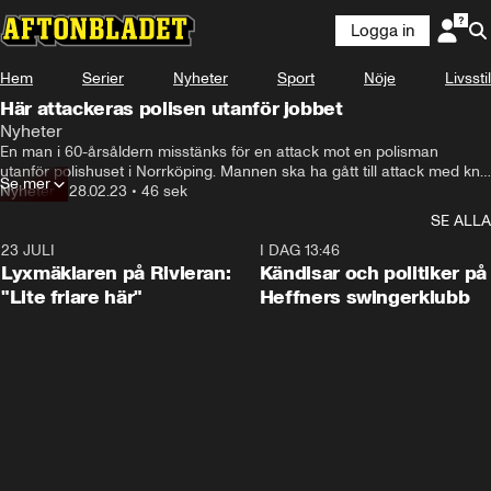
Logga in
Hem
Serier
Nyheter
Sport
Nöje
Livsstil
Här attackeras polisen utanför jobbet
Nyheter
En man i 60-årsåldern misstänks för en attack mot en polisman 
utanför polishuset i Norrköping. Mannen ska ha gått till attack med kniv 
Se mer
och skadeläget för polisen beskrivs som "allvarligt men stabilt". 
Nyheter
•
28.02.23
•
46 sek
Händelsen utreds nu som försök till mord och försök till allmänfarlig 
SE ALLA
ödeläggelse.
23 JULI
2:02
I DAG 13:46
Lyxmäklaren på Rivieran:
Kändisar och politiker på
"Lite friare här"
Heffners swingerklubb