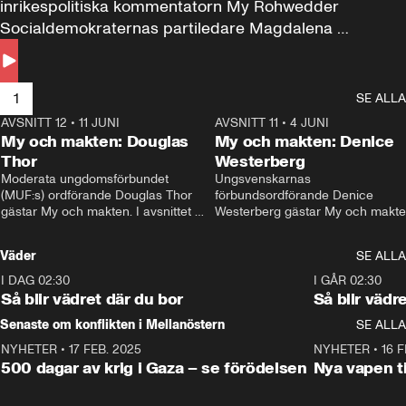
inrikespolitiska kommentatorn My Rohwedder 
Socialdemokraternas partiledare Magdalena 
Andersson till svars.
1
SE ALLA
AVSNITT 12
•
11 JUNI
26:27
AVSNITT 11
•
4 JUNI
2
My och makten: Douglas
My och makten: Denice
Thor
Westerberg
Moderata ungdomsförbundet 
Ungsvenskarnas 
(MUF:s) ordförande Douglas Thor 
förbundsordförande Denice 
gästar My och makten. I avsnittet 
Westerberg gästar My och makten.
diskuteras tonårsutvisningarna och 
avsnittet diskuteras migrationsfrå
hur Moderaterna ska locka väljare till 
och hur SD ska locka kvinnliga 
Väder
SE ALLA
valet i höst. 
väljare. 
I DAG 02:30
1:06
I GÅR 02:30
Så blir vädret där du bor
Så blir vädr
Senaste om konflikten i Mellanöstern
SE ALLA
NYHETER
•
17 FEB. 2025
0:45
NYHETER
•
16 F
500 dagar av krig i Gaza – se förödelsen
Nya vapen ti