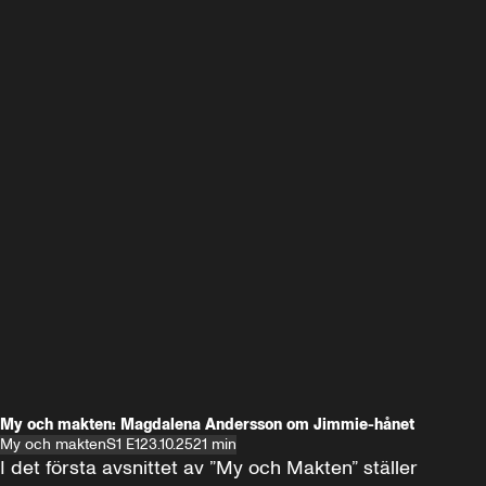
My och makten: Magdalena Andersson om Jimmie-hånet
My och makten
S1 E1
23.10.25
21 min
I det första avsnittet av ”My och Makten” ställer 