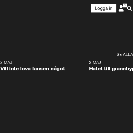
Logga in
SE ALLA
9
2 MAJ
0:33
2 MAJ
Vill inte lova fansen något
Hatet till grannb