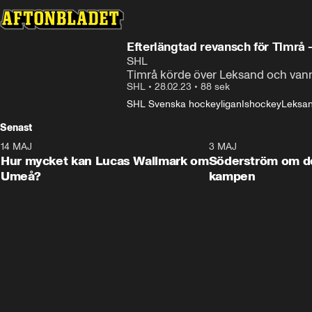
Efterlängtad revansch för Timrå 
SHL
Timrå körde över Leksand och vann
SHL
•
28.02.23
•
88 sek
SHL Svenska hockeyligan
Ishockey
Leksan
Senast
14 MAJ
1:18
3 MAJ
Plus
Hur mycket kan Lucas Wallmark om
Söderström om d
Umeå?
kampen