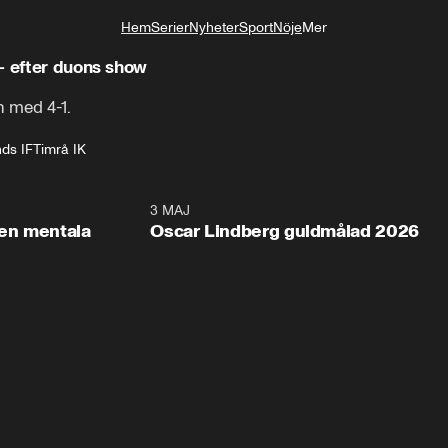
Hem
Serier
Nyheter
Sport
Nöje
Mer
Livsstil
– efter duons show
 med 4-1.
ds IF
Timrå IK
2:26
3 MAJ
1:0
en mentala
Oscar Lindberg guldmålad 2026