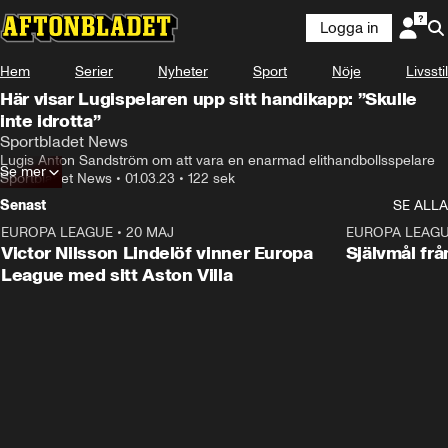
Logga in
Hem
Serier
Nyheter
Sport
Nöje
Livsstil
Här visar Lugispelaren upp sitt handikapp: ”Skulle
inte idrotta”
Sportbladet News
Lugis Anton Sandström om att vara en enarmad elithandbollsspelare
Se mer
Sportbladet News
•
01.03.23
•
122 sek
Senast
SE ALLA
EUROPA LEAGUE
•
20 MAJ
1:32
EUROPA LEAG
Victor Nilsson Lindelöf vinner Europa
Självmål frå
League med sitt Aston Villa