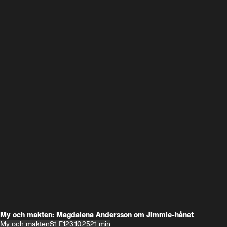
My och makten: Magdalena Andersson om Jimmie-hånet
My och makten
S1 E1
23.10.25
21 min