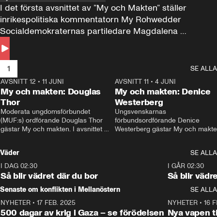
I det första avsnittet av ”My och Makten” ställer 
inrikespolitiska kommentatorn My Rohwedder 
Socialdemokraternas partiledare Magdalena 
Andersson till svars.
1
SE ALLA
AVSNITT 12
•
11 JUNI
26:27
AVSNITT 11
•
4 JUNI
2
My och makten: Douglas
My och makten: Denice
Thor
Westerberg
Moderata ungdomsförbundet 
Ungsvenskarnas 
(MUF:s) ordförande Douglas Thor 
förbundsordförande Denice 
gästar My och makten. I avsnittet 
Westerberg gästar My och makten.
diskuteras tonårsutvisningarna och 
avsnittet diskuteras migrationsfrå
hur Moderaterna ska locka väljare till 
och hur SD ska locka kvinnliga 
Väder
SE ALLA
valet i höst. 
väljare. 
I DAG 02:30
1:06
I GÅR 02:30
Så blir vädret där du bor
Så blir vädr
Senaste om konflikten i Mellanöstern
SE ALLA
NYHETER
•
17 FEB. 2025
0:45
NYHETER
•
16 F
500 dagar av krig i Gaza – se förödelsen
Nya vapen ti