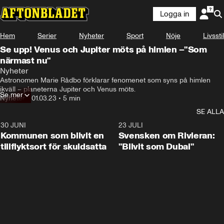
Logga in
Hem
Serier
Nyheter
Sport
Nöje
Livsstil
Se upp! Venus och Jupiter möts på himlen –"Som
närmast nu"
Nyheter
Astronomen Marie Rådbo förklarar fenomenet som syns på himlen 
ikväll – planeterna Jupiter och Venus möts.
Se mer
Nyheter
•
01.03.23
•
5 min
SE ALLA
30 JUNI
1:24
23 JULI
Kommunen som blivit en
Svensken om Rivieran:
tillflyktsort för skuldsatta
"Blivit som Dubai"