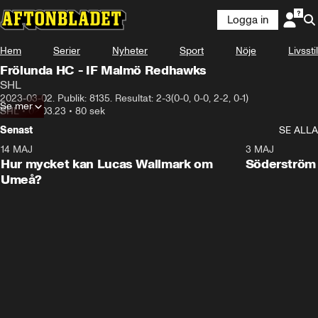
Logga in
Hem
Serier
Nyheter
Sport
Nöje
Livsstil
Frölunda HC - IF Malmö Redhawks
SHL
2023-03-02. Publik: 8135. Resultat: 2-3(0-0, 0-0, 2-2, 0-1)
Se mer
SHL
•
02.03.23
•
80 sek
Senast
SE ALLA
14 MAJ
1:18
3 MAJ
Plus
Hur mycket kan Lucas Wallmark om
Söderström
Umeå?