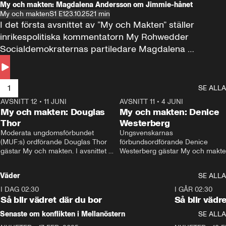
My och makten: Magdalena Andersson om Jimmie-hånet
My och makten
S1 E1
23.10.25
21 min
I det första avsnittet av ”My och Makten” ställer 
inrikespolitiska kommentatorn My Rohwedder 
Socialdemokraternas partiledare Magdalena 
Andersson till svars.
1
SE ALLA
AVSNITT 12
•
11 JUNI
26:27
AVSNITT 11
•
4 JUNI
2
My och makten: Douglas
My och makten: Denice
Thor
Westerberg
Moderata ungdomsförbundet 
Ungsvenskarnas 
(MUF:s) ordförande Douglas Thor 
förbundsordförande Denice 
gästar My och makten. I avsnittet 
Westerberg gästar My och makten.
diskuteras tonårsutvisningarna och 
avsnittet diskuteras migrationsfrå
hur Moderaterna ska locka väljare till 
och hur SD ska locka kvinnliga 
Väder
SE ALLA
valet i höst. 
väljare. 
I DAG 02:30
1:06
I GÅR 02:30
Så blir vädret där du bor
Så blir vädr
Senaste om konflikten i Mellanöstern
SE ALLA