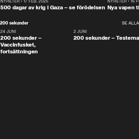
NYHETER
•
17 FEB. 2025
0:45
NYHETER
•
16 F
500 dagar av krig i Gaza – se förödelsen
Nya vapen ti
200 sekunder
SE ALLA
24 JUNI
5:00
2 JUNI
200 sekunder –
200 sekunder – Testern
Vaccinfusket,
fortsättningen