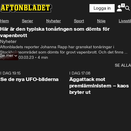
Logga in
Hem
Serier
Nyheter
Sport
Nöje
Livsstil
Här är den typiska tonåringen som dömts för
vapenbrott
Nyheter
Aftonbladets reporter Johanna Rapp har granskat tonåringar i 
Stockholmsområdet som dömts för grovt vapenbrott. Och det finns 
Se mer
flera gemensamma nämnare hos dessa unga killar.
Nyheter
•
03.03.23
•
4 min
SE ALLA
I DAG 19:15
0:36
I DAG 17:08
Se de nya UFO-bilderna
Äggattack mot
premiärministern – kaos
bryter ut