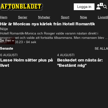
Logga in
Hem
Serier
Nyheter
Sport
Nöje
Livsstil
Här är Monicas nya kärlek från Hotell Romantik
Nöje
Hotell Romantik-Monica och Rooger valde varann nästan direkt i 
programmet och valde att fortsätta tillsammans. Men romansen blev 
Se mer
kortvarig på utsidan – nu har Monica hittat kärlek på nytt – i en annan 
Nöje
•
03.03.23
•
94 sek
av deltagarna från tv-serien.
Senaste
SE ALLA
6 AUGUSTI
1:04
4 AUGUSTI
Lasse Holm sätter plus på
Beskedet om nästa år:
livet
”Bestämt mig”