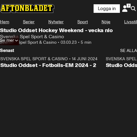
Logga in
Annons
Läs mer här!
Hem
Serier
Nyheter
Sport
Nöje
Livsstil
Annons från Svenska Spel Sport & Casino
Studio Oddset Hockey Weekend - vecka nio
Svenska Spel Sport & Casino
Se mer
Svenska Spel Sport & Casino
•
03.03.23
•
5 min
Senast
SE ALLA
SVENSKA SPEL SPORT & CASINO
•
14 JUNI 2024
23:09
SVENSKA SPEL
ANNONS
Studio Oddset - Fotbolls-EM 2024 - 2
Studio Odds