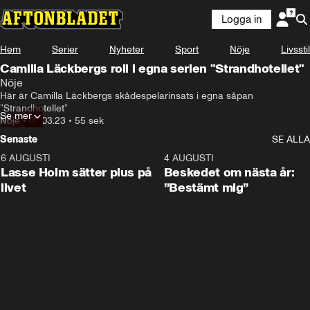
Logga in
Hem
Serier
Nyheter
Sport
Nöje
Livsstil
Camilla Läckbergs roll i egna serien "Strandhotellet"
Nöje
Här är Camilla Läckbergs skådespelarinsats i egna såpan 
”Strandhotellet”
Se mer
Nöje
•
03.03.23
•
55 sek
Senaste
SE ALLA
6 AUGUSTI
1:04
4 AUGUSTI
Lasse Holm sätter plus på
Beskedet om nästa år:
livet
”Bestämt mig”