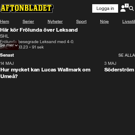
Logga in
Hem
Serier
Nyheter
Sport
Nöje
Livsstil
Här kör Frölunda över Leksand
SHL
Frölunda besegrade Leksand med 4-0.
Se mer
SHL
•
04.03.23
•
91 sek
Senast
SE ALLA
14 MAJ
1:18
3 MAJ
Plus
Hur mycket kan Lucas Wallmark om
Söderström
Umeå?