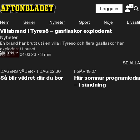
Logga in
Hem
Serier
Nyheter
Sport
Nöje
Livsstil
Villabrand i Tyresö – gasflaskor exploderat
Nyheter
En brand har brutit ut i en villa i Tyresö och flera gasflaskor har 
exploderat i huset.

Se mer
– Vi håller oss på avstånd, säger vakthavande befäl Daniel Lundin.
Nyheter
•
04.03.23
•
3 min
SE ALLA
DAGENS VÄDER
•
I DAG 02:30
1:06
I GÅR 19:07
Så blir vädret där du bor
Här somnar programleda
– i sändning