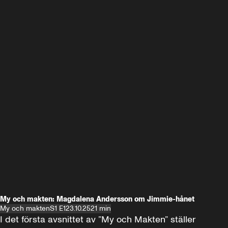
My och makten: Magdalena Andersson om Jimmie-hånet
My och makten
S1 E1
23.10.25
21 min
I det första avsnittet av ”My och Makten” ställer 