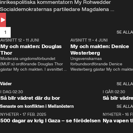
inrikespolitiska kommentatorn My Rohwedder 
Socialdemokraternas partiledare Magdalena 
Andersson till svars.
1
SE ALLA
AVSNITT 12
•
11 JUNI
26:27
AVSNITT 11
•
4 JUNI
2
My och makten: Douglas
My och makten: Denice
Thor
Westerberg
Moderata ungdomsförbundet 
Ungsvenskarnas 
(MUF:s) ordförande Douglas Thor 
förbundsordförande Denice 
gästar My och makten. I avsnittet 
Westerberg gästar My och makten.
diskuteras tonårsutvisningarna och 
avsnittet diskuteras migrationsfrå
hur Moderaterna ska locka väljare till 
och hur SD ska locka kvinnliga 
Väder
SE ALLA
valet i höst. 
väljare. 
I DAG 02:30
1:06
I GÅR 02:30
Så blir vädret där du bor
Så blir vädr
Senaste om konflikten i Mellanöstern
SE ALLA
NYHETER
•
17 FEB. 2025
0:45
NYHETER
•
16 F
500 dagar av krig i Gaza – se förödelsen
Nya vapen ti