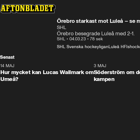
Örebro starkast mot Luleå – se 
SHL
Örebro besegrade Luleå med 2-1.
SHL
•
04.03.23
•
78 sek
SHL Svenska hockeyligan
Luleå HF
Ishock
Senast
14 MAJ
1:18
3 MAJ
Plus
Hur mycket kan Lucas Wallmark om
Söderström om d
Umeå?
kampen