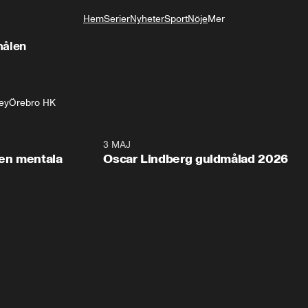
Hem
Serier
Nyheter
Sport
Nöje
Mer
Livsstil
målen
ey
Örebro HK
2:26
3 MAJ
1:0
en mentala
Oscar Lindberg guldmålad 2026