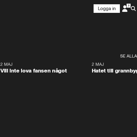
Logga in
SE ALLA
9
2 MAJ
0:33
2 MAJ
Vill inte lova fansen något
Hatet till grannb