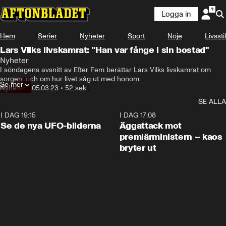
Logga in
Hem
Serier
Nyheter
Sport
Nöje
Livsstil
Lars Vilks livskamrat: "Han var fånge i sin bostad"
Nyheter
I söndagens avsnitt av Efter Fem berättar Lars Vilks livskamrat om 
sorgen, och om hur livet såg ut med honom .
Se mer
Nyheter
•
05.03.23
•
52 sek
SE ALLA
I DAG 19:15
0:36
I DAG 17:08
Se de nya UFO-bilderna
Äggattack mot
premiärministern – kaos
bryter ut