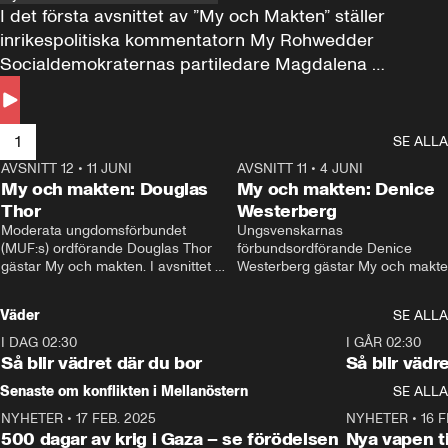
I det första avsnittet av ”My och Makten” ställer 
inrikespolitiska kommentatorn My Rohwedder 
Socialdemokraternas partiledare Magdalena 
Andersson till svars.
1
SE ALLA
AVSNITT 12
•
11 JUNI
26:27
AVSNITT 11
•
4 JUNI
2
My och makten: Douglas
My och makten: Denice
Thor
Westerberg
Moderata ungdomsförbundet 
Ungsvenskarnas 
(MUF:s) ordförande Douglas Thor 
förbundsordförande Denice 
gästar My och makten. I avsnittet 
Westerberg gästar My och makten.
diskuteras tonårsutvisningarna och 
avsnittet diskuteras migrationsfrå
hur Moderaterna ska locka väljare till 
och hur SD ska locka kvinnliga 
Väder
SE ALLA
valet i höst. 
väljare. 
I DAG 02:30
1:06
I GÅR 02:30
Så blir vädret där du bor
Så blir vädr
Senaste om konflikten i Mellanöstern
SE ALLA
NYHETER
•
17 FEB. 2025
0:45
NYHETER
•
16 F
500 dagar av krig i Gaza – se förödelsen
Nya vapen ti