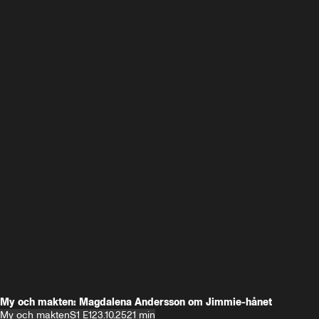
My och makten: Magdalena Andersson om Jimmie-hånet
My och makten
S1 E1
23.10.25
21 min