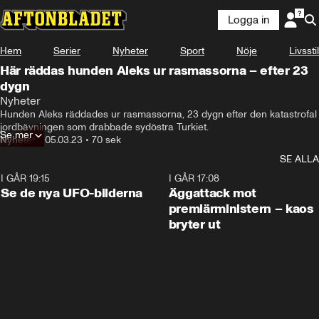
Logga in
Hem
Serier
Nyheter
Sport
Nöje
Livsstil
Här räddas hunden Aleks ur rasmassorna – efter 23
dygn
Nyheter
Hunden Aleks räddades ur rasmassorna, 23 dygn efter den katastrofal 
jordbävningen som drabbade sydöstra Turkiet.
Se mer
Nyheter
•
05.03.23
•
70 sek
SE ALLA
I GÅR 19:15
0:36
I GÅR 17:08
Se de nya UFO-bilderna
Äggattack mot
premiärministern – kaos
bryter ut