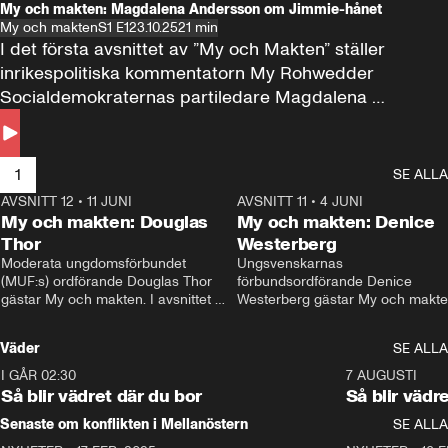
My och makten: Magdalena Andersson om Jimmie-hånet
My och makten
S1 E1
23.10.25
21 min
I det första avsnittet av ”My och Makten” ställer 
inrikespolitiska kommentatorn My Rohwedder 
Socialdemokraternas partiledare Magdalena 
Andersson till svars.
1
SE ALLA
AVSNITT 12
•
11 JUNI
26:27
AVSNITT 11
•
4 JUNI
2
My och makten: Douglas
My och makten: Denice
Thor
Westerberg
Moderata ungdomsförbundet 
Ungsvenskarnas 
(MUF:s) ordförande Douglas Thor 
förbundsordförande Denice 
gästar My och makten. I avsnittet 
Westerberg gästar My och makten.
diskuteras tonårsutvisningarna och 
avsnittet diskuteras migrationsfrå
hur Moderaterna ska locka väljare till 
och hur SD ska locka kvinnliga 
Väder
SE ALLA
valet i höst. 
väljare. 
I GÅR 02:30
1:06
7 AUGUSTI
Så blir vädret där du bor
Så blir vädr
Senaste om konflikten i Mellanöstern
SE ALLA