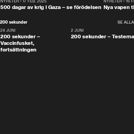
NYHETER
•
17 FEB. 2025
0:45
NYHETER
•
16 F
500 dagar av krig i Gaza – se förödelsen
Nya vapen ti
200 sekunder
SE ALLA
24 JUNI
5:00
2 JUNI
200 sekunder –
200 sekunder – Testern
Vaccinfusket,
fortsättningen