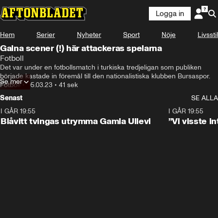
Logga in
Hem
Serier
Nyheter
Sport
Nöje
Livsstil
Galna scener (!) här attackeras spelarna
Fotboll
Det var under en fotbollsmatch i turkiska tredjeligan som publiken 
började kastade in föremål till den nationalistiska klubben Bursaspor.
Se mer
Fotboll
•
05.03.23
•
41 sek
Senast
SE ALLA
I GÅR 19:55
0:29
I GÅR 19:55
Blåvitt tvingas utrymma Gamla Ullevi
”Vi visste 