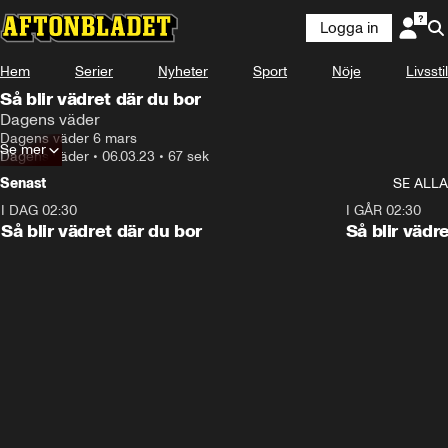
Logga in
Hem
Serier
Nyheter
Sport
Nöje
Livsstil
Så blir vädret där du bor
Dagens väder
Dagens väder 6 mars
Se mer
Dagens väder
•
06.03.23
•
67 sek
Senast
SE ALLA
I DAG 02:30
1:06
I GÅR 02:30
Så blir vädret där du bor
Så blir vädr