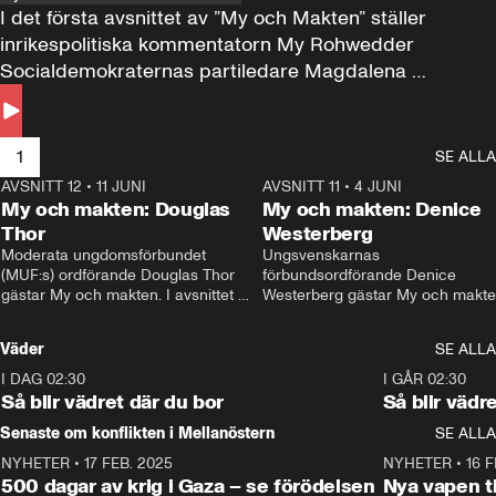
I det första avsnittet av ”My och Makten” ställer 
inrikespolitiska kommentatorn My Rohwedder 
Socialdemokraternas partiledare Magdalena 
Andersson till svars.
1
SE ALLA
AVSNITT 12
•
11 JUNI
26:27
AVSNITT 11
•
4 JUNI
2
My och makten: Douglas
My och makten: Denice
Thor
Westerberg
Moderata ungdomsförbundet 
Ungsvenskarnas 
(MUF:s) ordförande Douglas Thor 
förbundsordförande Denice 
gästar My och makten. I avsnittet 
Westerberg gästar My och makten.
diskuteras tonårsutvisningarna och 
avsnittet diskuteras migrationsfrå
hur Moderaterna ska locka väljare till 
och hur SD ska locka kvinnliga 
Väder
SE ALLA
valet i höst. 
väljare. 
I DAG 02:30
1:06
I GÅR 02:30
Så blir vädret där du bor
Så blir vädr
Senaste om konflikten i Mellanöstern
SE ALLA
NYHETER
•
17 FEB. 2025
0:45
NYHETER
•
16 F
500 dagar av krig i Gaza – se förödelsen
Nya vapen ti