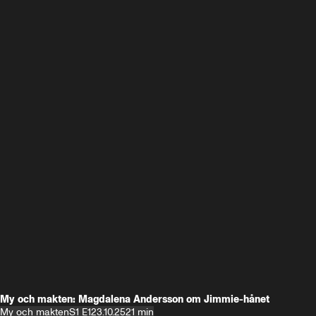
My och makten: Magdalena Andersson om Jimmie-hånet
My och makten
S1 E1
23.10.25
21 min