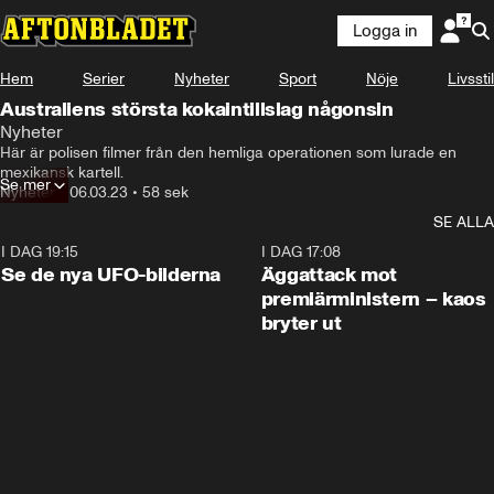
Logga in
Hem
Serier
Nyheter
Sport
Nöje
Livsstil
Australiens största kokaintillslag någonsin
Nyheter
Här är polisen filmer från den hemliga operationen som lurade en 
mexikansk kartell.
Se mer
Nyheter
•
06.03.23
•
58 sek
SE ALLA
I DAG 19:15
0:36
I DAG 17:08
Se de nya UFO-bilderna
Äggattack mot
premiärministern – kaos
bryter ut