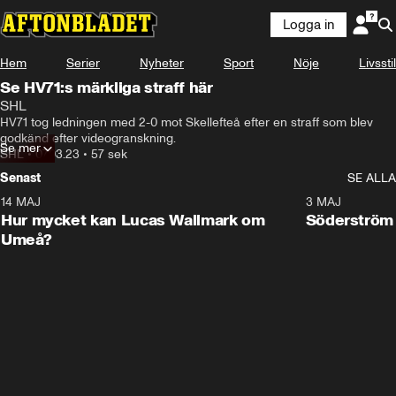
Logga in
Hem
Serier
Nyheter
Sport
Nöje
Livsstil
Se HV71:s märkliga straff här
SHL
HV71 tog ledningen med 2-0 mot Skellefteå efter en straff som blev 
godkänd efter videogranskning.
Se mer
SHL
•
07.03.23
•
57 sek
Senast
SE ALLA
14 MAJ
1:18
3 MAJ
Plus
Hur mycket kan Lucas Wallmark om
Söderström
Umeå?