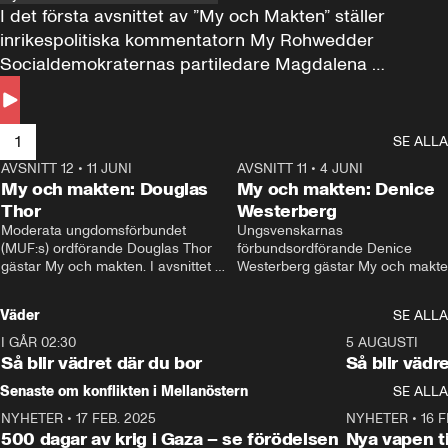
I det första avsnittet av ”My och Makten” ställer 
inrikespolitiska kommentatorn My Rohwedder 
Socialdemokraternas partiledare Magdalena 
Andersson till svars.
1
SE ALLA
AVSNITT 12
•
11 JUNI
26:27
AVSNITT 11
•
4 JUNI
2
My och makten: Douglas
My och makten: Denice
Thor
Westerberg
Moderata ungdomsförbundet 
Ungsvenskarnas 
(MUF:s) ordförande Douglas Thor 
förbundsordförande Denice 
gästar My och makten. I avsnittet 
Westerberg gästar My och makten.
diskuteras tonårsutvisningarna och 
avsnittet diskuteras migrationsfrå
hur Moderaterna ska locka väljare till 
och hur SD ska locka kvinnliga 
Väder
SE ALLA
valet i höst. 
väljare. 
I GÅR 02:30
1:06
5 AUGUSTI
Så blir vädret där du bor
Så blir vädr
Senaste om konflikten i Mellanöstern
SE ALLA
NYHETER
•
17 FEB. 2025
0:45
NYHETER
•
16 F
500 dagar av krig i Gaza – se förödelsen
Nya vapen ti