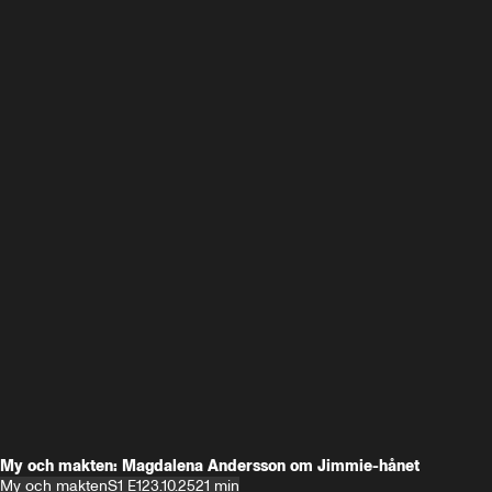
My och makten: Magdalena Andersson om Jimmie-hånet
My och makten
S1 E1
23.10.25
21 min