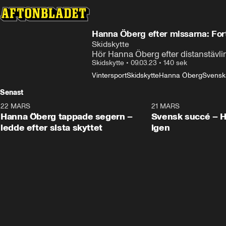
Hanna Öbe
Skidskytte
Hör Hanna Öberg efter distanstävli
Skidskytte
•
09.03.23
•
140 sek
Vintersport
Skidskytte
Hanna Öberg
Svenska
Senast
22 MARS
0:55
21 MARS
Hanna Öberg tappade segern –
Svensk succé – 
ledde efter sista skyttet
igen