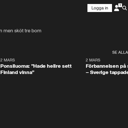
Logga in
en men sköt tre bom
SE ALLA
7
2 MARS
0:34
2 MARS
Ponsiluoma: ”Hade hellre sett
Förbannelsen på s
Finland vinna”
– Sverige tappad