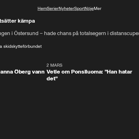
Hem
Serier
Nyheter
Sport
Nöje
Mer
Livsstil
rg efter missarna: Fortsätter kämpa
ngen i Östersund – hade chans på totalsegern i distanscup
 skidskytteförbundet
0:59
2 MARS
1:0
Hanna Öberg vann
Vetle om Ponsiluoma: ”Han hatar
det”