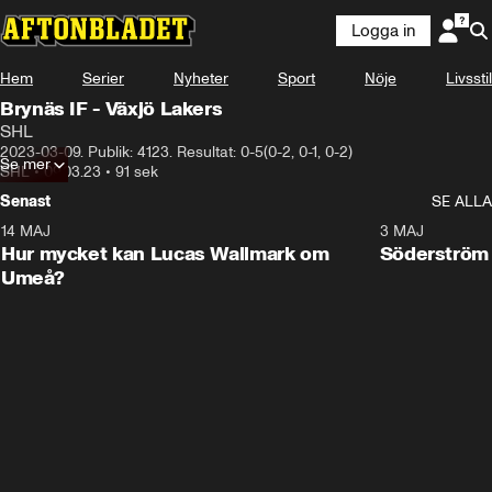
Logga in
Hem
Serier
Nyheter
Sport
Nöje
Livsstil
Brynäs IF - Växjö Lakers
SHL
2023-03-09. Publik: 4123. Resultat: 0-5(0-2, 0-1, 0-2)
Se mer
SHL
•
09.03.23
•
91 sek
Senast
SE ALLA
14 MAJ
1:18
3 MAJ
Plus
Hur mycket kan Lucas Wallmark om
Söderström
Umeå?