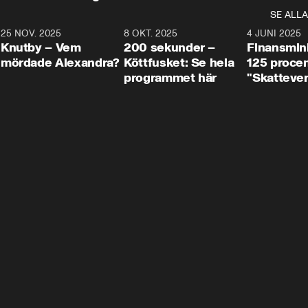
SE ALLA
3
25 NOV. 2025
31:05
8 OKT. 2025
4:29
4 JUNI 2025
Knutby – Vem
200 sekunder –
Finansmin
mördade Alexandra?
Köttfusket: Se hela
125 procent
programmet här
"Skattever
viktig uppg