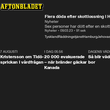
Flera döda efter skottlossning i
Nyheter
Sex personer har dött efter en skot
Nyheter
•
09.03.23
•
91 sek
Tyskland
Räddningstjänst
Hamburg
Jehovas
7 AUGUSTI
0:42
I DAG 05:56
0:38
DAGENS VÄD
Kristersson om Tidö-
20 000 evakuerade
Så blir väd
sprickan i vårdfrågan
– när bränder gäckar
bor
Kanada