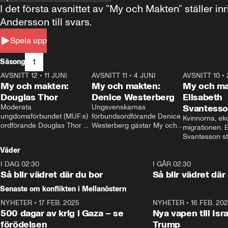
I det första avsnittet av ”My och Makten” ställe
Andersson till svars.
Spela upp
1
Säsong
AVSNITT 12
•
11 JUNI
26:27
AVSNITT 11
•
4 JUNI
23:40
AVSNITT 10
•
My och makten:
My och makten:
My och ma
Douglas Thor
Denice Westerberg
Elisabeth
Moderata 
Ungsvenskarnas 
Svantess
ungdomsförbundet (MUF:s) 
förbundsordförande Denice 
Kvinnorna, ek
ordförande Douglas Thor 
Westerberg gästar My och 
migrationen. E
gästar My och makten. I 
makten. I avsnittet 
Svantesson stäl
avsnittet diskuteras 
diskuteras migrationsfrågan 
när finansmini
Väder
tonårsutvisningarna och hur 
och hur SD ska locka 
Moderaterna ska locka 
kvinnliga väljare. 
I DAG 02:30
1:06
I GÅR 02:30
väljare till valet i höst. 
Så blir vädret där du bor
Så blir vädret där
Senaste om konflikten i Mellanöstern
NYHETER
•
17 FEB. 2025
0:45
NYHETER
•
16 FEB. 20
500 dagar av krig i Gaza – se
Nya vapen till Isr
förödelsen
Trump