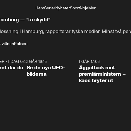
Hem
Serier
Nyheter
Sport
Nöje
Mer
Livsstil
 Hamburg — ”ta skydd”
tlossning i Hamburg, rapporterar tyska medier. Minst två pers
 vittnen
Polisen
ER
•
I DAG 02:30
1:06
I GÅR 19:15
0:36
I GÅR 17:08
0:3
ret där du
Se de nya UFO-
Äggattack mot
bilderna
premiärministern –
kaos bryter ut