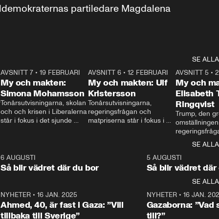
aldemokraternas partiledare Magdalena 
SE ALLA
7
AVSNITT 7
•
19 FEBRUARI
24:30
AVSNITT 6
•
12 FEBRUARI
27:30
AVSNITT 5
•
My och makten:
My och makten: Ulf
My och ma
Simona Mohamsson
Kristersson
Elisabeth
 
Tonårsutvisningarna, skolan 
Tonårsutvisningarna, 
Ringqvist
och och krisen i Liberalerna 
regeringsfrågan och 
Trump, den gr
står i fokus i det sjunde 
matpriserna står i fokus i 
omställningen
avsnittet av ”My och 
det sjätte avsnittet av ”My 
regeringsfråga
makten”. Se när 
och makten”. Se när 
centrum i det 
SE ALLA
Aftonbladets inrikespolitiska 
Aftonbladets inrikespolitiska 
avsnittet av ”
kommentator My 
kommentator My 
6
6 AUGUSTI
1:06
5 AUGUSTI
Makten”. Se nä
Rohwedder ställer 
Rohwedder ställer 
Så blir vädret där du bor
Så blir vädret där
Aftonbladets in
utbildnings- och 
statsminister Ulf Kristersson 
kommentator 
SE ALLA
integrationsminister Simona 
till svars.
Rohwedder stäl
Mohamsson till svars.
Centerpartiets
2
NYHETER
•
16 JAN. 2025
1:01
NYHETER
•
16 JAN. 20
Thand Ring till
Ahmed, 40, är fast i Gaza: ”Vill
Gazaborna: ”Vad s
tillbaka till Sverige”
till?”