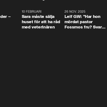
4:24
10 FEBRUARI
4:13
26 NOV. 2025
8:1
der –
Sara måste sälja
Leif GW: ”Har hon
huset för att ha råd
mördat pastor
med veterinären
Fossmos fru? Svar
nej.”