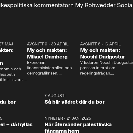
r inrikespolitiska kommentatorn My Rohwedder Soci
27 MAJ
3:51
AVSNITT 9
•
30 APRIL
24:00
AVSNITT 8
•
16 APRIL
25:1
kten:
My och makten:
My och makten:
Mikael Damberg
Nooshi Dadgostar
on
Ekonomin, 
V-ledaren Nooshi Dadgostar
finansministerrollen och 
pressas internt om 
onomin och 
demografikrisen. 
regeringsfrågan.

lisabeth 
Oppositionen ställs till svars 
I Aftonbladets 
ls till svars 
när Socialdemokraternas 
partiledarutfrågning ”My 
stern gästar 
Mikael Damberg gästar My 
och Makten” sätter hon ner 
My och Makten. 
och Makten. 
foten mot kritikerna:

1:06
7 AUGUSTI
1:0
– Vi ställer upp i val. Ska vi 
 du bor
Så blir vädret där du bor
vara med så sitter vi förstås 
25
1:22
NYHETER
•
21 JAN. 2025
0:5
ael – då hyllas
Här återvänder palestinska
fångarna hem