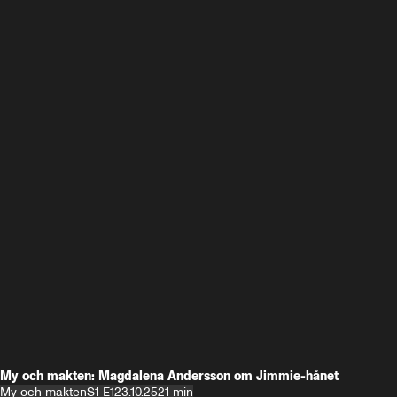
My och makten: Magdalena Andersson om Jimmie-hånet
My och makten
S1 E1
23.10.25
21 min