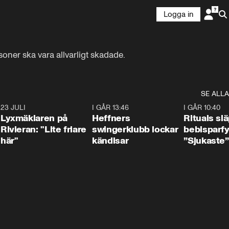
Logga in
oner ska vara allvarligt skadade.
SE ALLA
7
23 JULI
2:02
I GÅR 13:46
0:55
I GÅR 10:40
Lyxmäklaren på
Heffners
Rituals sl
Rivieran: "Lite friare
swingerklubb lockar
bebisparf
här"
kändisar
”Sjukaste”