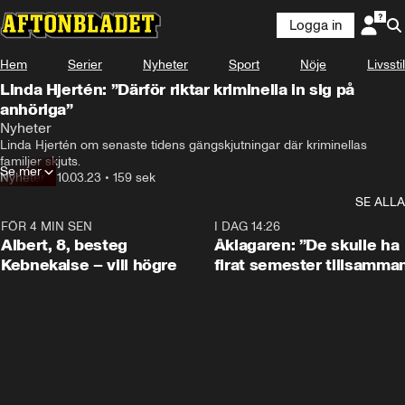
Logga in
Hem
Serier
Nyheter
Sport
Nöje
Livsstil
Linda Hjertén: ”Därför riktar kriminella in sig på
anhöriga”
Nyheter
Linda Hjertén om senaste tidens gängskjutningar där kriminellas 
familjer skjuts.
Se mer
Nyheter
•
10.03.23
•
159 sek
SE ALLA
FÖR 4 MIN SEN
0:54
I DAG 14:26
Albert, 8, besteg
Åklagaren: ”De skulle ha
Kebnekaise – vill högre
firat semester tillsamma