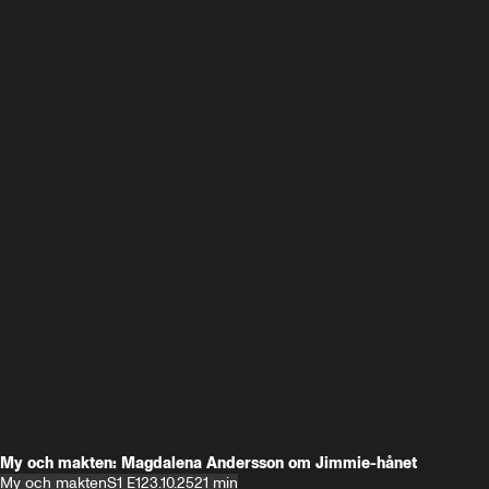
My och makten: Magdalena Andersson om Jimmie-hånet
My och makten
S1 E1
23.10.25
21 min