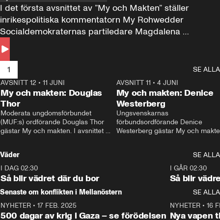
I det första avsnittet av ”My och Makten” ställer 
inrikespolitiska kommentatorn My Rohwedder 
Socialdemokraternas partiledare Magdalena 
Andersson till svars.
1
SE ALLA
AVSNITT 12
•
11 JUNI
26:27
AVSNITT 11
•
4 JUNI
2
My och makten: Douglas
My och makten: Denice
Thor
Westerberg
Moderata ungdomsförbundet 
Ungsvenskarnas 
(MUF:s) ordförande Douglas Thor 
förbundsordförande Denice 
gästar My och makten. I avsnittet 
Westerberg gästar My och makten.
diskuteras tonårsutvisningarna och 
avsnittet diskuteras migrationsfrå
hur Moderaterna ska locka väljare till 
och hur SD ska locka kvinnliga 
Väder
SE ALLA
valet i höst. 
väljare. 
I DAG 02:30
1:06
I GÅR 02:30
Så blir vädret där du bor
Så blir vädr
Senaste om konflikten i Mellanöstern
SE ALLA
NYHETER
•
17 FEB. 2025
0:45
NYHETER
•
16 F
500 dagar av krig i Gaza – se förödelsen
Nya vapen ti