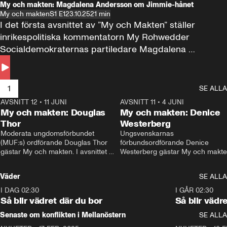
My och makten: Magdalena Andersson om Jimmie-hånet
My och makten
S1 E1
23.10.25
21 min
I det första avsnittet av ”My och Makten” ställer 
inrikespolitiska kommentatorn My Rohwedder 
Socialdemokraternas partiledare Magdalena 
Andersson till svars.
1
SE ALLA
AVSNITT 12
•
11 JUNI
26:27
AVSNITT 11
•
4 JUNI
2
My och makten: Douglas
My och makten: Denice
Thor
Westerberg
Moderata ungdomsförbundet 
Ungsvenskarnas 
(MUF:s) ordförande Douglas Thor 
förbundsordförande Denice 
gästar My och makten. I avsnittet 
Westerberg gästar My och makten.
diskuteras tonårsutvisningarna och 
avsnittet diskuteras migrationsfrå
hur Moderaterna ska locka väljare till 
och hur SD ska locka kvinnliga 
Väder
SE ALLA
valet i höst. 
väljare. 
I DAG 02:30
1:06
I GÅR 02:30
Så blir vädret där du bor
Så blir vädr
Senaste om konflikten i Mellanöstern
SE ALLA