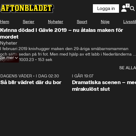
Logga in
Hem
Serier
Nyheter
Sport
Nöje
Livsstil
Kvinna dödad i Gävle 2019 – nu åtalas maken för
mordet
-på grund av små mikroskopiska metallspår från en kniv.
Nyheter
I februari 2019 knivhugger maken den 29-åriga småbarnsmamman 
och sätts sedan på fri fot. Men med hjälp av ett labb i Nederländerna 
Se mer
lyckas man hitta mikroskopiska metallfragment i hennes revben, som 
Nyheter
•
10.03.23
•
153 sek
till slut blev den avgörande pusselbiten. Fyra år efter knivmordet i 
SE ALLA
Gävle ställs mannen inför rätta.
DAGENS VÄDER
•
I DAG 02:30
1:06
I GÅR 19:07
Så blir vädret där du bor
Dramatiska scenen – me
mirakulöst slut