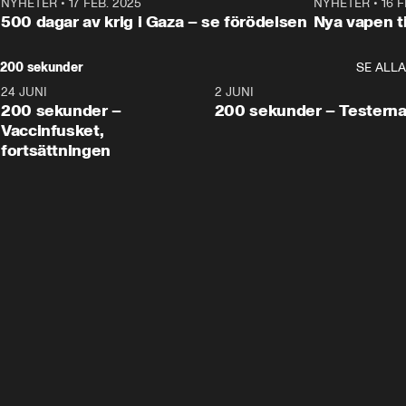
NYHETER
•
17 FEB. 2025
0:45
NYHETER
•
16 F
500 dagar av krig i Gaza – se förödelsen
Nya vapen ti
200 sekunder
SE ALLA
24 JUNI
5:00
2 JUNI
200 sekunder –
200 sekunder – Testern
Vaccinfusket,
fortsättningen