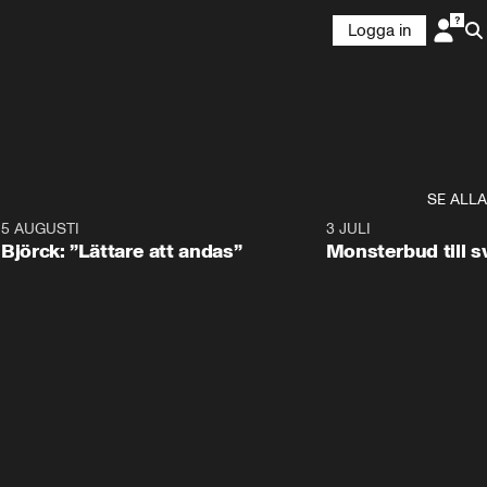
Logga in
SE ALLA
5 AUGUSTI
2:08
3 JULI
Björck: ”Lättare att andas”
Monsterbud till 