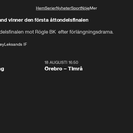
Hem
Serier
Nyheter
Sport
Nöje
Mer
Livsstil
nd vinner den första åttondelsfinalen
ndelsfinalen mot Rögle BK  efter förlängningsdrama.
ey
Leksands IF
18 AUGUSTI 16:50
Plus
ng
Örebro – Timrå