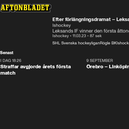
Efter förlängningsdramat – Leksa
Ishockey
Leksands IF vinner den första åtto
Ishockey
•
11.03.23
•
87 sek
SHL Svenska hockeyligan
Rögle BK
Ishock
Senast
I DAG 18:26
2:19
9 SEPTEMBER
Plus
Straffar avgjorde årets första
Örebro – Linköpi
match