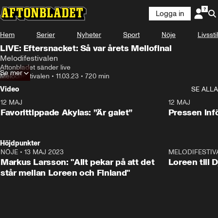
Logga in
Hem
Serier
Nyheter
Sport
Nöje
Livsstil
LIVE: Eftersnacket: Så var årets Mellofinal
Melodifestivalen
Aftonbladet sänder live
Se mer
Melodifestivalen
•
11.03.23
•
720 min
Video
SE ALLA
12 MAJ
1:04
12 MAJ
Favorittippade Akylas: ”Är galet”
Pressen infö
Höjdpunkter
NÖJE
•
13 MAJ 2023
18:32
MELODIFESTIV
Markus Larsson: "Allt pekar på att det
Loreen till 
står mellan Loreen och Finland"