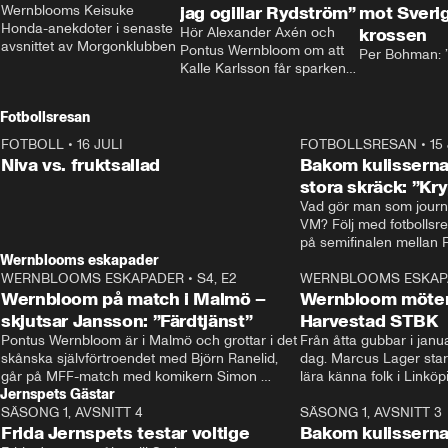
Wernblooms Keisuke 
jag ogillar Rydström”
mot Sverig
Honda-anekdoter i senaste 
Hör Alexander Axén och 
krossen
avsnittet av Morgonklubben
Pontus Wernbloom om att 
Per Bohman: ”
Kalle Karlsson får sparken 
från Bajen och att Henrik 
Rydström tar över
Fotbollsresan
FOTBOLL
•
16 JULI
0:44
FOTBOLLSRESAN
•
15
Niva vs. fruktsallad
Bakom kulisserna
stora skräck: ”Kr
Vad gör man som journa
VM? Följ med fotbollsr
Wernblooms eskapader
WERNBLOOMS ESKAPADER
•
S4, E2
38:23
WERNBLOOMS ESKAP
Wernbloom på match i Malmö –
Wernbloom möter
skjutsar Jansson: ”Färdtjänst”
Harvestad STBK
Pontus Wernbloom är i Malmö och grottar i det 
Från åtta gubbar i januar
skånska självförtroendet med Björn Ranelid, 
dag. Marcus Lager starta
går på MFF-match med komikern Simon 
lära känna folk i Linköp
Jernspets Gästar
”Chippen” Svensson och hjälper skadade 
STBK en institution – o
SÄSONG 1, AVSNITT 4
stjärnbacken Pontus Jansson hem. 
13:37
rakt in i värmen.
SÄSONG 1, AVSNITT 3
Frida Jernspets testar voltige
Bakom kulissern