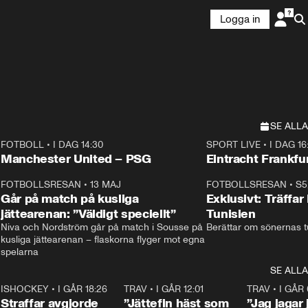
Logga in
SE ALLA
FOTBOLL
•
I DAG 14:30
SPORT LIVE
•
I DAG 16
Plus
Plus
Manchester United – PSG
Eintracht Frankfu
3
FOTBOLLSRESAN
•
13 MAJ
33:19
FOTBOLLSRESAN
•
S5
Går på match på kusliga
Exklusivt: Träffar
jättearenan: ”Väldigt speciellt”
Tunisien
Niva och Nordström går på match i Sousse på 
Berättar om sönernas tu
kusliga jättearenan – flaskorna flyger mot egna 
spelarna 
SE ALLA
 18:52
7
ISHOCKEY
•
I GÅR 18:26
2:19
TRAV
•
I GÅR 12:01
5:16
TRAV
•
I GÅR 
Straffar avgjorde
”Jättefin häst som
”Jag jagar 