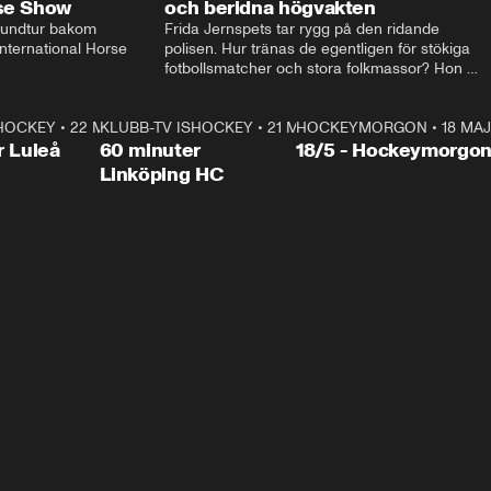
rse Show
och beridna högvakten
rundtur bakom 
Frida Jernspets tar rygg på den ridande 
ternational Horse 
polisen. Hur tränas de egentligen för stökiga 
fotbollsmatcher och stora folkmassor? Hon 
hälsar även på hos beridna högvakten, som 
den här dagen ska byta av högvakten, som 
SHOCKEY
1:00:28
•
22 MAJ
KLUBB-TV ISHOCKEY
vaktar slottet.
1:00:18
•
21 MAJ
HOCKEYMORGON
•
18 MAJ
Plus
r Luleå
60 minuter
18/5 - Hockeymorgo
Linköping HC