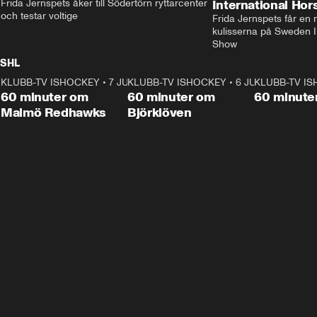
Frida Jernspets åker till Södertörn ryttarcenter 
International Ho
och testar voltige
Frida Jernspets får en 
kulisserna på Sweden In
Show
SHL
KLUBB-TV ISHOCKEY
1:02:53
•
7 JUNI
KLUBB-TV ISHOCKEY
1:00:59
•
6 JUNI
KLUBB-TV I
Plus
Plus
60 minuter om
60 minuter om
60 minute
Malmö Redhawks
Björklöven