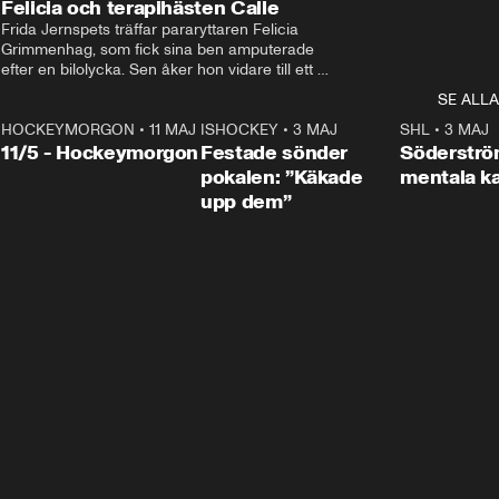
Felicia och terapihästen Calle
Frida Jernspets träffar pararyttaren Felicia 
Grimmenhag, som fick sina ben amputerade 
efter en bilolycka. Sen åker hon vidare till ett 
vård- och omsorgsboende med den 76 
SE ALLA
centimeter höga terapihästen Calle.
HOCKEYMORGON
•
11 MAJ
ISHOCKEY
•
3 MAJ
0:22
SHL
•
3 MAJ
n
11/5 - Hockeymorgon
Festade sönder
Söderströ
pokalen: ”Käkade
mentala 
upp dem”