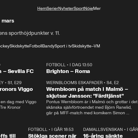
Hem
Serier
Nyheter
Sport
Nöje
Mer
Livsstil
9 mars
ens sporthöjdpunkter v. 11.
ockey
Skidskytte
Fotboll
Bandy
Sport i tv
Skidskytte–VM
0
FOTBOLL
•
I DAG 13:50
Plus
 – Sevilla FC
Brighton – Roma
EY
•
S1, E29
17:38
WERNBLOOMS ESKAPADER
•
S4, E2
38:2
ronors Viggo
Wernbloom på match i Malmö –
skjutsar Jansson: ”Färdtjänst”
en dag med Viggo 
Pontus Wernbloom är i Malmö och grottar i det 
 Tre Kronor
skånska självförtroendet med Björn Ranelid, 
går på MFF-match med komikern Simon 
”Chippen” Svensson och hjälper skadade 
stjärnbacken Pontus Jansson hem. 
0:23
FOTBOLL
•
I GÅR 18:53
1:44
DAMALLSVENSKAN
•
I GÅR
0:4
fs till
Stökiga scener när
16-åring sänkte