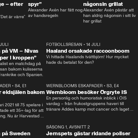
e – efter
spyr”
någonsin grillat
Alexander Axén har fått nog 
Alexander Axén påstår att 
av handsregeln
han aldrig någonsin i sitt liv 
Det är värre”
har grillat
 JULI
36:52
FOTBOLLSRESAN
•
14 JULI
0:3
 på VM – Nivas
Haaland orsakade raccoonboom
yper i kroppen”
Vi hittade Haalands tvättbjörn! Hur mycket 
hade du betalat för den?
list en matchdag på 
esan bakom kulisserna 
på semifinalen mellan Frankrike och Spanien. 
ADER
•
S4, E1
32:14
WERNBLOOMS ESKAPADER
•
S3, E4
33:1
Plus
 eldsjälen bakom
Wernbloom besöker Örgryte IS
En personlig och humoristisk inblick i ÖIS 
vardag – från frukostgruppens haveri till 
i 2021 till 75 spelare i 
tränare Addes kamp mot cancer och laget 
de ett 35+-lag för att 
som siktar mot Allsvenskan.
ing. Nu är Harvestad 
ch Wernbloom kliver 
14:14
SÄSONG 1, AVSNITT 2
24:5
a på Sweden
Jernspets gästar ridande poliser