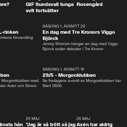
are?
GIF Sundsvall tunga
Rosengård
svit fortsätter
1:04
SÄSONG 1, AVSNITT 29
17:3
L-rinken
En dag med Tre Kronors Viggo
inkens förvandling
Björck
Jimmy Wixtröm hänger en dag med Viggo 
Björck under debuten i Tre Kronor
SÄSONG 1, AVSNITT 16
bben
29/5 - Morgonklubben
av Morgonklubben med 
Se fredagens avsnitt av Morgonklubben här. 
nder Axén och Simon 
Start 09.00. 
0:26
29 MAJ
0:30
26 MAJ
0:3
timata hån
”Jag är så trött så jag
Axén har aldrig