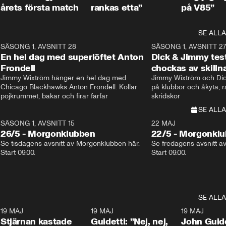
årets första match
rankas etta”
på V85”
SE ALLA
8
SÄSONG 1, AVSNITT 28
20:38
SÄSONG 1, AVSNITT 2
Plus
En hel dag med superlöftet Anton
Dick & Jimmy test
Frondell
chockas av skill
Jimmy Wixtröm hänger en hel dag med 
Jimmy Wixtröm och Dick
Chicago Blackhawks Anton Frondell. Kollar 
på klubbor och åkyta, r
pojkrummet, bakar och firar farfar
skridskor 
SE ALLA
SÄSONG 1, AVSNITT 15
22 MAJ
26/5 - Morgonklubben
22/5 - Morgonkl
Se tisdagens avsnitt av Morgonklubben här. 
Se fredagens avsnitt a
Start 09.00. 
Start 09.00. 
SE ALLA
1
19 MAJ
0:43
19 MAJ
0:39
19 MAJ
Stjärnan kastade
Guidetti: ”Nej, nej,
John Guide