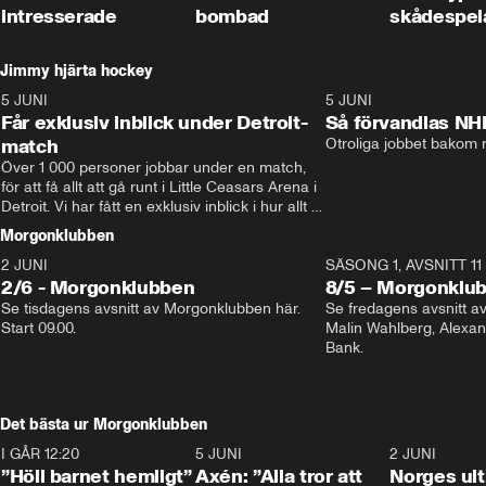
intresserade
bombad
skådespel
Jimmy hjärta hockey
5 JUNI
11:14
5 JUNI
Får exklusiv inblick under Detroit-
Så förvandlas NH
match
Otroliga jobbet bakom r
Över 1 000 personer jobbar under en match, 
för att få allt att gå runt i Little Ceasars Arena i 
Detroit. Vi har fått en exklusiv inblick i hur allt 
fungerar inför och under match i världens 
Morgonklubben
bästa hockeyliga
2 JUNI
SÄSONG 1, AVSNITT 11
2/6 - Morgonklubben
8/5 – Morgonklu
Se tisdagens avsnitt av Morgonklubben här. 
Se fredagens avsnitt 
Start 09.00. 
Malin Wahlberg, Alexa
Bank. 
Det bästa ur Morgonklubben
I GÅR 12:20
1:14
5 JUNI
0:44
2 JUNI
”Höll barnet hemligt”
Axén: ”Alla tror att
Norges ul