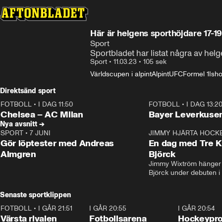
Här är helgens sporthöjdare 17-1
Sport
Sportbladet har listat några av helg
Sport
•
11.03.23
•
105 sek
Världscupen i alpint
Alpint
UFC
Formel 1
Ish
Direktsänd sport
FOTBOLL
•
I DAG 11:50
FOTBOLL
•
I DAG 13:2
Plus
Plus
Chelsea – AC Milan
Bayer Leverkusen
Nya avsnitt →
SPORT
•
7 JUNI
16:36
JIMMY HJÄRTA HOCK
Gör löptester med Andreas
En dag med Tre K
Almgren
Björck
Jimmy Wixtröm hänger 
Björck under debuten i
Senaste sportklippen
FOTBOLL
•
I GÅR 21:51
0:31
I GÅR 20:55
0:29
I GÅR 20:54
Värsta rivalen
Fotbollsarena
Hockeyprof