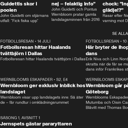
Guidettis skor i
nej – felaktig info”
chock: ”I
poolen
John Guidetti och Pontus 
glädje!?”
Wernbloom pratar gamla 
John Guidetti om stjärnans 
Rasar efter N
landslagsminnen från 2016
utfall: ”Fick fiska upp”
varning mot D
SE ALLA
8
FOTBOLLSRESAN
•
14 JULI
41:35
FOTBOLLSRESAN
•
10
Fotbollsresan hittar Haalands
Här bryter de ih
tvättbjörn i Dallas
dans
Fotbollsresan hittar Haalands tvättbjörn i Dallas
Erik Niva och Linn Nord
skratta när de får se 
dans inför Frankrikes st
VM-kvartsfinalen. 
4
WERNBLOOMS ESKAPADER
•
S2, E4
24:20
WERNBLOOMS ESKAP
Plus
Wernbloom ger exklusiv inblick hos
Wernbloom går på
landslaget
Göteborg
Wernbloom visar upp landslagets inre: Så äter 
Wernblooms Eskapader:
de – får rundtur i omklädningsrummet
Mutumba och Oisin Cant
Blåvitt med Thomas Bo
0
SÄSONG 1, AVSNITT 1
25:12
Jernspets gästar pararyttaren