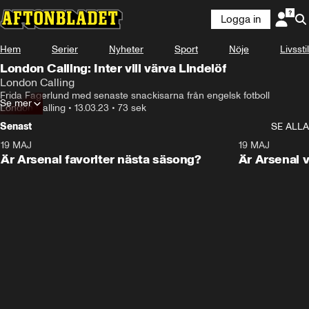
Logga in
Hem
Serier
Nyheter
Sport
Nöje
Livsstil
London Calling: Inter vill värva Lindelöf
London Calling
Frida Fagerlund med senaste snackisarna från engelsk fotboll
Se mer
London Calling
•
13.03.23
•
73 sek
Senast
SE ALLA
19 MAJ
1:01
19 MAJ
Är Arsenal favoriter nästa säsong?
Är Arsenal v