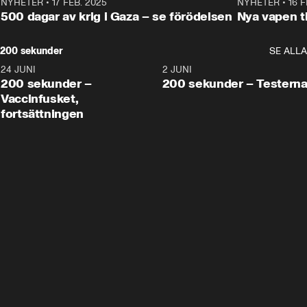
NYHETER
•
17 FEB. 2025
0:45
NYHETER
•
16 F
500 dagar av krig i Gaza – se förödelsen
Nya vapen ti
200 sekunder
SE ALLA
24 JUNI
5:00
2 JUNI
200 sekunder –
200 sekunder – Testern
Vaccinfusket,
fortsättningen