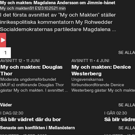
My och makten: Magdalena Andersson om Jimmie-hånet
My och makten
S1 E1
23.10.25
21 min
I det första avsnittet av ”My och Makten” ställer 
inrikespolitiska kommentatorn My Rohwedder 
Socialdemokraternas partiledare Magdalena 
Andersson till svars.
1
SE ALLA
AVSNITT 12
•
11 JUNI
26:27
AVSNITT 11
•
4 JUNI
2
My och makten: Douglas
My och makten: Denice
Thor
Westerberg
Moderata ungdomsförbundet 
Ungsvenskarnas 
(MUF:s) ordförande Douglas Thor 
förbundsordförande Denice 
gästar My och makten. I avsnittet 
Westerberg gästar My och makten.
diskuteras tonårsutvisningarna och 
avsnittet diskuteras migrationsfrå
hur Moderaterna ska locka väljare till 
och hur SD ska locka kvinnliga 
Väder
SE ALLA
valet i höst. 
väljare. 
I DAG 02:30
1:06
I GÅR 02:30
Så blir vädret där du bor
Så blir vädr
Senaste om konflikten i Mellanöstern
SE ALLA