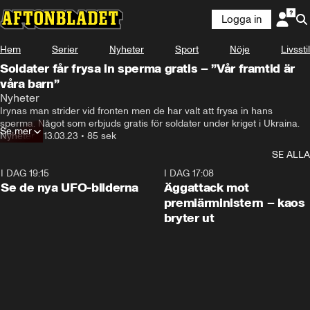
Logga in
Hem
Serier
Nyheter
Sport
Nöje
Livsstil
Soldater får frysa in sperma gratis – ”Vår framtid är
våra barn”
Nyheter
Irynas man strider vid fronten men de har valt att frysa in hans 
sperma. Något som erbjuds gratis för soldater under kriget i Ukraina.
Se mer
Nyheter
•
13.03.23
•
85 sek
SE ALLA
I DAG 19:15
0:36
I DAG 17:08
Se de nya UFO-bilderna
Äggattack mot
premiärministern – kaos
bryter ut