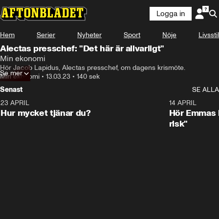
Logga in
Hem
Serier
Nyheter
Sport
Nöje
Livsstil
Alectas presschef: "Det här är allvarligt"
Min ekonomi
Hör Jacob Lapidus, Alectas presschef, om dagens krismöte.
Se mer
Min ekonomi
•
13.03.23
•
140 sek
Senast
SE ALLA
23 APRIL
1:08
14 APRIL
Hur mycket tjänar du?
Hör Emmas bä
risk"