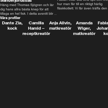
Sandefjordssås
hur man får till en riktigt härlig 
Häng med Thomas Sjögren och lär 
fläskkotlett. Vi får även träffa den 
dig hans allra bästa knep för att 
före detta schlagerkungen Fredrik
tillaga en hel fisk. I detta avsnitt blir 
som lämnat stan och sadlat om till
Våra profiler
de helstekt rödtunga med 
grisbonde på Gotland.
sandefjordssås och en magisk sallad 
Dante Zia,
Camilla
Anja Allvin,
Amanda
Fabia
på pepparrot och äpple.
kock
Hamid –
matkreatör
Wiger,
Joha
receptkreatör
matkreatör
k