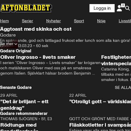
Logga in
Hem
Serier
Nyheter
Sport
Nöje
Livsstil
Äggtoast med skinka och ost
Godare
En spännande, god och lättlagad frukost eller lunch som alla kan göra!
Se mer
Godare
•
13.03.23
•
60 sek
Godare Original
Oliver Ingrosso - livets smaker
Festlighete
I serien ”Oliver Ingrosso – Livets smaker” tar krögaren 
vinterspecia
och matälskaren Oliver med oss på en smakresa 
Catarina König, 
genom Italien. Självklart hälsar brodern Benjamin 
tillbaka med en
Ingrosso på i Rom.
smaker i fokus. D
julfavoriter och 
Senaste Godare
SE ALLA
succé.
29 APRIL
0:50
22 APRIL
”Det är briljant – ett
”Otroligt gott – världskla
genidrag”
Godare rekommenderar
THOMAS SJÖGREN
•
S1, E3
13:56
GOTT OCH GRÖNT MED FABBE
Rödtunga med
Fläskkotletter i svampså
Fabian visar alla sina tips och tric