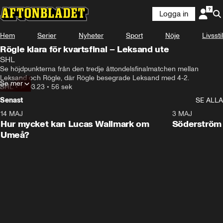
Logga in
Hem
Serier
Nyheter
Sport
Nöje
Livsstil
Rögle klara för kvartsfinal – Leksand ute
SHL
Se höjdpunkterna från den tredje åttondelsfinalmatchen mellan 
Leksand och Rögle, där Rögle besegrade Leksand med 4-2.
Se mer
SHL
•
14.03.23
•
56 sek
Senast
SE ALLA
14 MAJ
1:18
3 MAJ
Plus
Hur mycket kan Lucas Wallmark om
Söderström
Umeå?