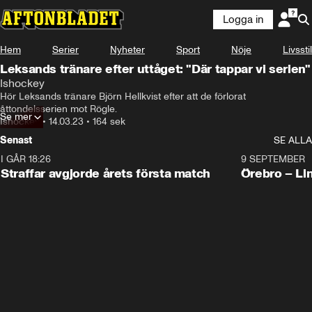
Logga in
Hem
Serier
Nyheter
Sport
Nöje
Livsstil
Leksands tränare efter uttåget: "Där tappar vi serien"
Ishockey
Hör Leksands tränare Björn Hellkvist efter att de förlorat 
åttondelsserien mot Rögle.
Se mer
Ishockey
•
14.03.23
•
164 sek
Senast
SE ALLA
I GÅR 18:26
2:19
9 SEPTEMBER
Plus
Straffar avgjorde årets första match
Örebro – Li