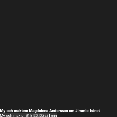
My och makten: Magdalena Andersson om Jimmie-hånet
My och makten
S1 E1
23.10.25
21 min