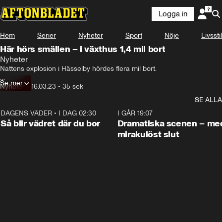
Logga in
Hem
Serier
Nyheter
Sport
Nöje
Livsstil
Här hörs smällen – i växthus 1,4 mil bort
Nyheter
Nattens explosion i Hässelby hördes flera mil bort.

Se mer
En övervakningskamera i ett växthus på Färingsö fångade smällen på 
Nyheter
•
16.03.23
•
35 sek
film.
SE ALLA
DAGENS VÄDER
•
I DAG 02:30
1:06
I GÅR 19:07
Så blir vädret där du bor
Dramatiska scenen – me
mirakulöst slut