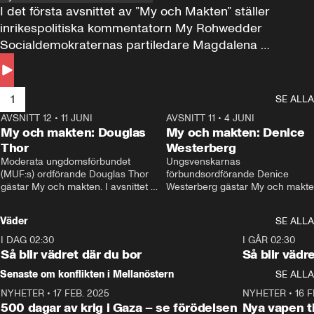
I det första avsnittet av ”My och Makten” ställer 
inrikespolitiska kommentatorn My Rohwedder 
Socialdemokraternas partiledare Magdalena 
Andersson till svars.
1
SE ALLA
AVSNITT 12
•
11 JUNI
26:27
AVSNITT 11
•
4 JUNI
2
My och makten: Douglas
My och makten: Denice
Thor
Westerberg
Moderata ungdomsförbundet 
Ungsvenskarnas 
(MUF:s) ordförande Douglas Thor 
förbundsordförande Denice 
gästar My och makten. I avsnittet 
Westerberg gästar My och makten.
diskuteras tonårsutvisningarna och 
avsnittet diskuteras migrationsfrå
hur Moderaterna ska locka väljare till 
och hur SD ska locka kvinnliga 
Väder
SE ALLA
valet i höst. 
väljare. 
I DAG 02:30
1:06
I GÅR 02:30
Så blir vädret där du bor
Så blir vädr
Senaste om konflikten i Mellanöstern
SE ALLA
NYHETER
•
17 FEB. 2025
0:45
NYHETER
•
16 F
500 dagar av krig i Gaza – se förödelsen
Nya vapen ti