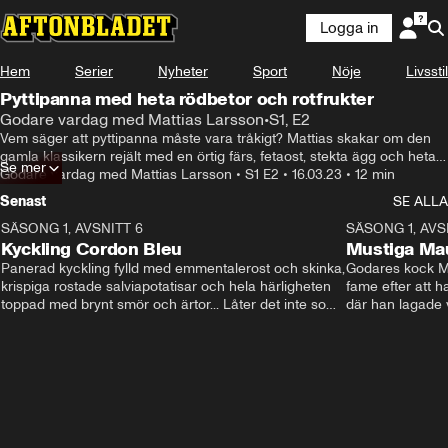
Logga in
Hem
Serier
Nyheter
Sport
Nöje
Livsstil
Pyttipanna med heta rödbetor och rotfrukter
Godare vardag med Mattias Larsson
•
S1, E2
Vem säger att pyttipanna måste vara tråkigt? Mattias skakar om den 
gamla klassikern rejält med en örtig färs, fetaost, stekta ägg och heta 
Se mer
betor. Vardagsmat när den är som bäst!
Godare vardag med Mattias Larsson
•
S1 E2
•
16.03.23
•
12 min
Senast
SE ALLA
SÄSONG 1, AVSNITT 6
11:35
SÄSONG 1, AVS
Kyckling Cordon Bleu
Mustiga Mau
Panerad kyckling fylld med emmentalerost och skinka, 
Godares kock Mat
krispiga rostade salviapotatisar och hela härligheten 
fame efter att h
toppad med brynt smör och ärtor... Låter det inte som 
där han lagade 
en given succé på middagsbordet i veckan? Mattias 
ja inte så nyktr
visar dig alla tips och trix för att du ska lyckas med 
denna läckerhet!
middagen.