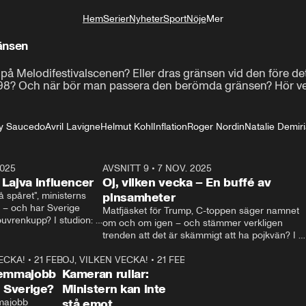
Hem
Serier
Nyheter
Sport
Nöje
Mer
Livsstil
ränsen
 Melodifestivalscenen? Eller dras gränsen vid den före de
8? Och när bör man passera den berömda gränsen? Hör vecka
y Saucedo
Avril Lavigne
Helmut Kohl
Inflation
Roger Nordin
Natalie Demir
2025
21:14
AVSNITT 9
•
7 NOV. 2025
18:5
 Lajva influencer
Oj, vilken vecka – En buffé av
spåret", ministerns 
pinsamheter
 – och har Sverige 
Matfjäsket för Trump, C-toppen säger namnet 
uvrenkupp? I studion: 
om och om igen – och stämmer verkligen 
ia Svenson.
trenden att det är skämmigt att ha pojkvän? I 
studion: Oisin Cantwell och Robin Berglund.
VECKA!
•
21 FEB. 2025
1:03
OJ, VILKEN VECKA!
•
21 FEB. 2025
1:29
hemmajobb
Kameran rullar:
i Sverige?
Ministern kan inte
majobb 
stå emot