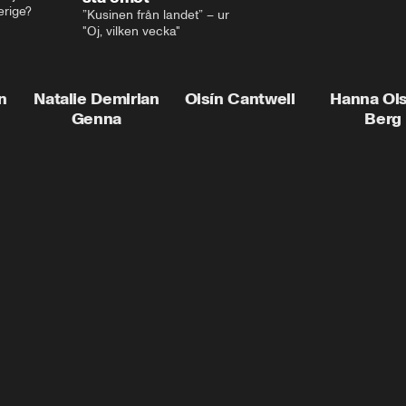
erige?
”Kusinen från landet” – ur 
"Oj, vilken vecka"
n
Natalie Demirian
Oisín Cantwell
Hanna Ol
Genna
Berg