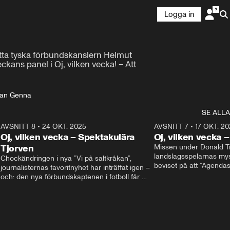
Logga in
tta tyska förbundskanslern Helmut 
ns panel i Oj, vilken vecka! – Att 
ian Genna
SE ALLA
9
AVSNITT 8
•
24 OKT. 2025
20:48
AVSNITT 7
•
17 OKT. 20
Oj, vilken vecka – Spektakulära
Oj, vilken vecka 
Tjorven
Missen under Donald Tr
landslagsspelarnas mys
Chockändringen i nya ”Vi på saltkråkan”, 
beviset på att ”Agenda
journalisternas favoritnyhet har inträffat igen – 
partiledardebatt egentli
och: den nya förbundskaptenen i fotboll får 
I studion: Oisin Cantwe
beröm för sina språkkunskaper. I studion: Oisín 
Cantwell och Olivia Svenson.