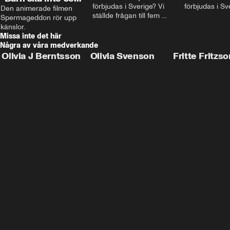
förbjudas i Sverige? Vi 
förbjudas i Sv
porr”
Den animerade filmen 
ställde frågan till fem 
Spermageddon rör upp 
personer.
känslor.
Missa inte det här
Några av våra medverkande
Olivia J Berntsson
Olivia Svenson
Fritte Fritzso