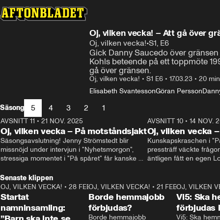
Oj, vilken vecka! – Att gå över g
Oj, vilken vecka!
•
S1, E6
Gick Danny Saucedo över gränsen på
Kohls beteende på ett toppmöte 199
gå över gränsen.
Oj, vilken vecka!
•
S1 E6
•
17.03.23
•
20 min
Elisabeth Svantesson
Göran Persson
Dann
5
4
3
2
1
Säsong
AVSNITT 11
•
21 NOV. 2025
22:00
AVSNITT 10
•
14 NOV. 
Oj, vilken vecka – På motståndsjakt
Oj, vilken vecka –
Säsongsavslutning! Jenny Strömstedt blir 
Kunskapskraschen i "På 
missnöjd under intervjun i "Nyhetsmorgon", 
pressträff väckte frågor
stressiga momentet i "På spåret" får kanske 
äntligen fått en egen Lo
sin förklaring – och vad drömmer egentligen 
Oisin Cantwell och Oliv
Liberalerna om? I studion: Oisin Cantwell och 
Senaste klippen
Karin Pettersson.
OJ, VILKEN VECKA!
•
28 FEB. 2025
2:40
OJ, VILKEN VECKA!
•
21 FEB. 2025
0:57
OJ, VILKEN 
Startat
Borde hemmajobb
Vi5: Ska 
namninsamling:
förbjudas?
förbjudas 
”Barn ska inte se
Borde hemmajobb 
Vi5: Ska hem