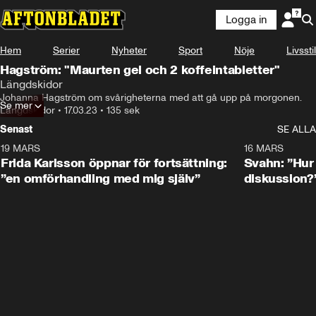
Logga in
Hem
Serier
Nyheter
Sport
Nöje
Livsstil
Hagström: "Maurten gel och 2 koffeintabletter"
Längdskidor
Johanna Hagström om svårigheterna med att gå upp på morgonen.
Se mer
Längdskidor
•
17.03.23
•
135 sek
Senast
SE ALLA
19 MARS
0:26
16 MARS
Frida Karlsson öppnar för fortsättning:
Svahn: ”Hur 
”en omförhandling med mig själv”
diskussion?