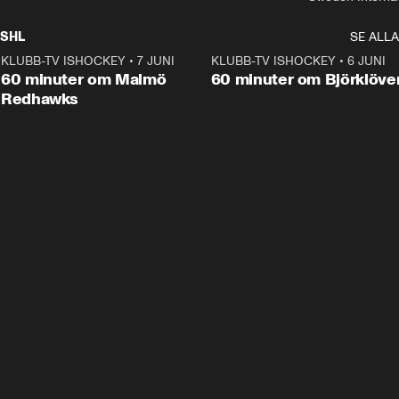
SHL
SE ALLA
KLUBB-TV ISHOCKEY
•
7 JUNI
1:02:53
KLUBB-TV ISHOCKEY
•
6 JUNI
1:0
Plus
60 minuter om Malmö
60 minuter om Björklöve
Redhawks