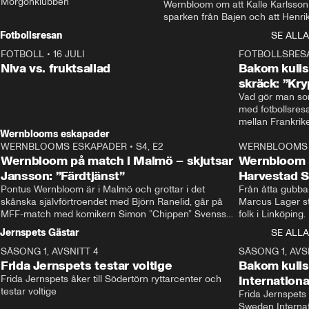
Morgonklubben
Wernbloom om att Kalle Karlsson 
sparken från Bajen och att Henrik
Rydström tar över
Fotbollsresan
SE ALLA
FOTBOLL
•
16 JULI
0:44
FOTBOLLSRES
Niva vs. fruktsallad
Bakom kulis
skräck: ”Kry
Vad gör man som
med fotbollsres
Wernblooms eskapader
WERNBLOOMS ESKAPADER
•
S4, E2
38:23
WERNBLOOMS 
Wernbloom på match i Malmö – skjutsar
Wernbloom 
Jansson: ”Färdtjänst”
Harvestad 
Pontus Wernbloom är i Malmö och grottar i det 
Från åtta gubbar 
skånska självförtroendet med Björn Ranelid, går på 
Marcus Lager sta
MFF-match med komikern Simon ”Chippen” Svensson 
folk i Linköping
och hjälper skadade stjärnbacken Pontus Jansson 
och Wernbloom kl
Jernspets Gästar
SE ALLA
hem. 
SÄSONG 1, AVSNITT 4
13:37
SÄSONG 1, AVS
Frida Jernspets testar voltige
Bakom kuli
Frida Jernspets åker till Södertörn ryttarcenter och 
Internation
testar voltige
Frida Jernspets 
Sweden Interna