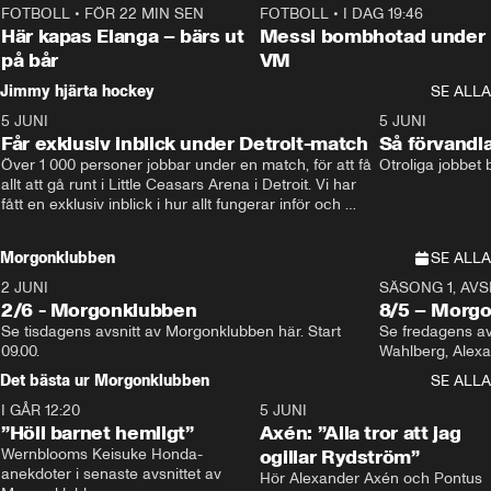
FOTBOLL
•
FÖR 22 MIN SEN
1:07
FOTBOLL
•
I DAG 19:46
Här kapas Elanga – bärs ut
Messi bombhotad under
på bår
VM
Jimmy hjärta hockey
SE ALLA
5 JUNI
11:14
5 JUNI
Får exklusiv inblick under Detroit-match
Så förvandl
Över 1 000 personer jobbar under en match, för att få 
Otroliga jobbet
allt att gå runt i Little Ceasars Arena i Detroit. Vi har 
fått en exklusiv inblick i hur allt fungerar inför och 
under match i världens bästa hockeyliga
Morgonklubben
SE ALLA
2 JUNI
SÄSONG 1, AVSN
2/6 - Morgonklubben
8/5 – Morg
Se tisdagens avsnitt av Morgonklubben här. Start 
Se fredagens av
09.00. 
Det bästa ur Morgonklubben
SE ALLA
I GÅR 12:20
1:14
5 JUNI
”Höll barnet hemligt”
Axén: ”Alla tror att jag
Wernblooms Keisuke Honda-
ogillar Rydström”
anekdoter i senaste avsnittet av 
Hör Alexander Axén och Pontus 