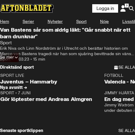
Logga in
Hem
Serier
Nyheter
Sport
Nöje
Livsstil
Van Bastens sår som aldrig läkt: "Går snabbt när ett
barn drunknar"
Sport
Erik Niva och Linn Nordström är i Utrecht och berättar historien om 
Marco van Bastens tragedi när han som sjuåring bevittnade sin väns 
Se mer
död.
Sport
•
18.03.23
•
15 min
Direktsänd sport
SE ALLA
SPORT LIVE
FOTBOLL
LIVE
Plus
Plus
Juventus – Hammarby
Valencia - 
Nya avsnitt →
SPORT
•
7 JUNI
16:36
JIMMY HJÄRTA
Gör löptester med Andreas Almgren
En dag med 
Jimmy Wixtröm 
under debuten i
Senaste sportklippen
SE ALLA