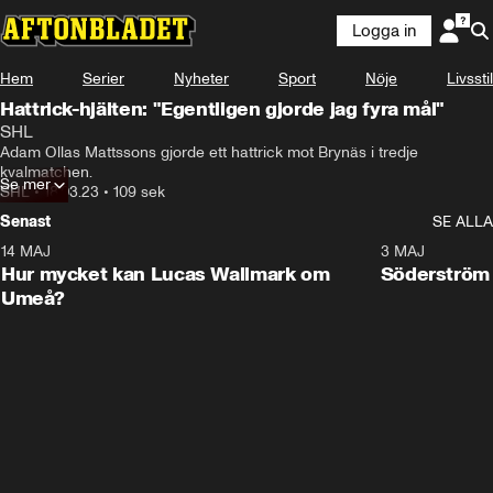
Logga in
Hem
Serier
Nyheter
Sport
Nöje
Livsstil
Hattrick-hjälten: "Egentligen gjorde jag fyra mål"
SHL
Adam Ollas Mattssons gjorde ett hattrick mot Brynäs i tredje 
kvalmatchen.
Se mer
SHL
•
18.03.23
•
109 sek
Senast
SE ALLA
14 MAJ
1:18
3 MAJ
Plus
Hur mycket kan Lucas Wallmark om
Söderström
Umeå?