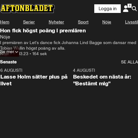
Logga in
Hem
Serier
Nyheter
Sport
Nöje
Livsstil
Hon fick högst poäng i premiären
Nöje
I premiären av Let's dance fick Johanna Lind Bagge som dansar med 
Tobias Wallin högst poäng av alla.
Se mer
Nöje
•
18.03.23
•
164 sek
Senaste
SE ALLA
6 AUGUSTI
1:04
4 AUGUSTI
Lasse Holm sätter plus på
Beskedet om nästa år:
livet
”Bestämt mig”