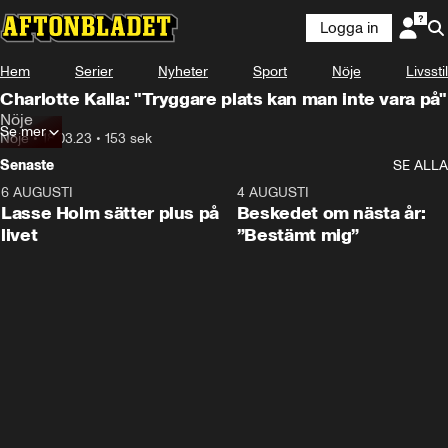
Logga in
Hem
Serier
Nyheter
Sport
Nöje
Livsstil
Charlotte Kalla: "Tryggare plats kan man inte vara på"
Nöje
Se mer
Nöje
•
18.03.23
•
153 sek
Senaste
SE ALLA
6 AUGUSTI
1:04
4 AUGUSTI
Lasse Holm sätter plus på
Beskedet om nästa år:
livet
”Bestämt mig”