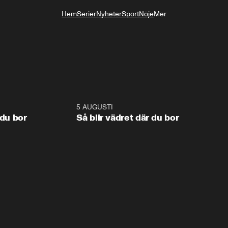
Hem
Serier
Nyheter
Sport
Nöje
Mer
Livsstil
1:06
5 AUGUSTI
1:0
 du bor
Så blir vädret där du bor