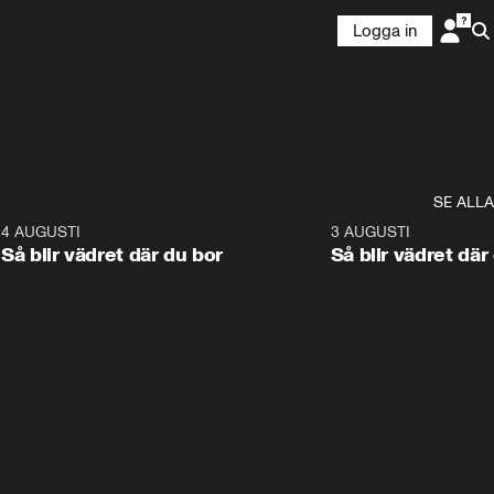
Logga in
SE ALLA
6
4 AUGUSTI
1:06
3 AUGUSTI
Så blir vädret där du bor
Så blir vädret där