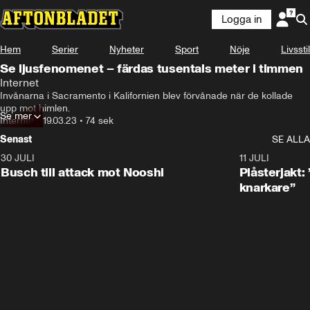
Logga in
Hem
Serier
Nyheter
Sport
Nöje
Livsstil
Se ljusfenomenet – färdas tusentals meter i timmen
Internet
Invånarna i Sacramento i Kalifornien blev förvånade när de kollade 
upp mot himlen.
Se mer
Internet
•
19.03.23
•
74 sek
Senast
SE ALLA
30 JULI
0:56
11 JULI
Busch till attack mot Nooshi
Plåsterjakt:
knarkare”