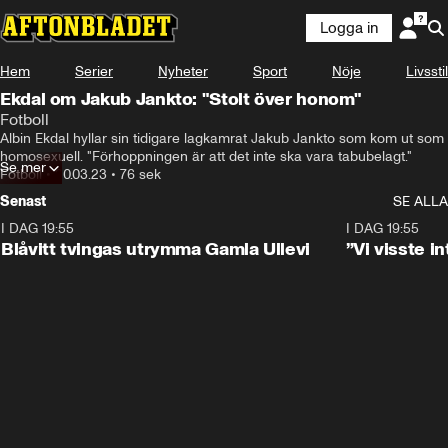
Logga in
Hem
Serier
Nyheter
Sport
Nöje
Livsstil
Ekdal om Jakub Jankto: "Stolt över honom"
Fotboll
Albin Ekdal hyllar sin tidigare lagkamrat Jakub Jankto som kom ut som 
homosexuell. "Förhoppningen är att det inte ska vara tabubelagt."
Se mer
Fotboll
•
20.03.23
•
76 sek
Senast
SE ALLA
I DAG 19:55
0:29
I DAG 19:55
Blåvitt tvingas utrymma Gamla Ullevi
”Vi visste 